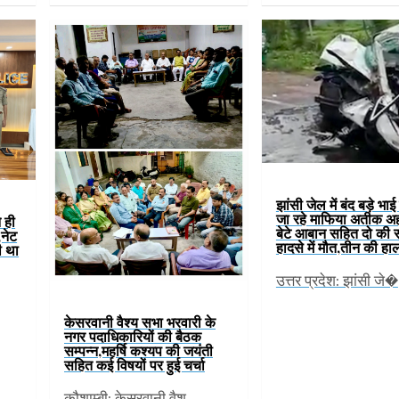
झांसी जेल में बंद बड़े भाई
जा रहे माफिया अतीक अ
े ही
बेटे आबान सहित दो की
नेट
हादसे में मौत,तीन की हा
ी था
उत्तर प्रदेश: झांसी जे�
केसरवानी वैश्य सभा भरवारी के
नगर पदाधिकारियों की बैठक
सम्पन्न,महर्षि कश्यप की जयंती
सहित कई विषयों पर हुई चर्चा
कौशाम्बी: केसरवानी वैश