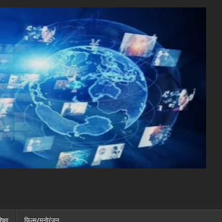
िक्षा
फ़िल्म/मनोरंजन