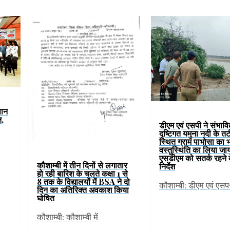
पान
न,
डीएम एवं एसपी ने संभावि
दृष्टिगत यमुना नदी के तटी
स्थित ग्राम पाभोसा का 
वस्तुस्थिति का लिया जा
एसडीएम को सतर्क रहने 
कौशाम्बी में तीन दिनों से लगातार
निर्देश
हो रही बारिश के चलते कक्षा 1 से
8 तक के विद्यालयों में BSA ने दो
कौशाम्बी: डीएम एवं एस
दिन का अतिरिक्त अवकाश किया
घोषित
कौशाम्बी: कौशाम्बी में