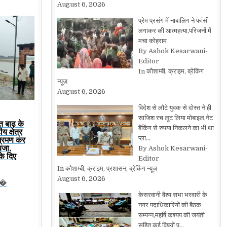
August 6, 2026
प्रेम प्रसंग में नाबालिग ने फांसी
लगाकर की आत्महत्या,परिजनों में
मचा कोहराम
By Ashok Kesarwani-
Editor
In कौशाम्बी, क्राइम, ब्रेकिंग
न्यूज़
August 6, 2026
विदेश से लौटे युवक से दोस्त ने ही
साजिश रच लूट लिया मोबाइल,नेट
त बाढ़ के
बैंकिंग से रुपया निकलने का भी था
य क्षेत्र
प्ला…
भ्रमण कर
यजा,
By Ashok Kesarwani-
के दिए
Editor
In कौशाम्बी, क्राइम, प्रशासन, ब्रेकिंग न्यूज़
August 6, 2026
प�
केसरवानी वैश्य सभा भरवारी के
नगर पदाधिकारियों की बैठक
सम्पन्न,महर्षि कश्यप की जयंती
सहित कई विषयों प…