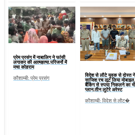
प्रेम प्रसंग में नाबालिग ने फांसी
लगाकर की आत्महत्या,परिजनों में
मचा कोहराम
विदेश से लौटे युवक से दोस्त न
कौशाम्बी: प्रेम प्रसंग
साजिश रच लूट लिया मोबाइल,
बैंकिंग से रुपया निकलने का भ
प्लान,तीन लुटेरे अरेस्ट
कौशाम्बी: विदेश से लौट�