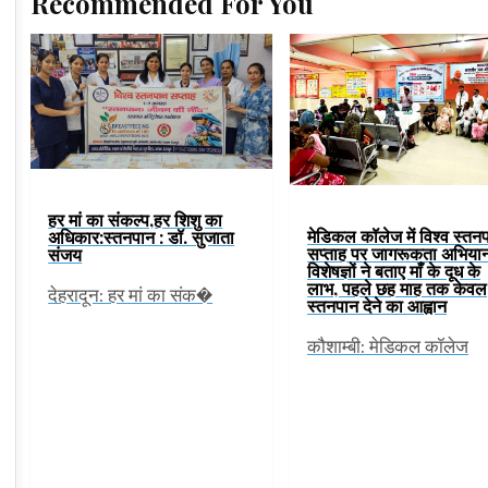
Recommended For You
हर मां का संकल्प,हर शिशु का
मेडिकल कॉलेज में विश्व स्तन
अधिकार:स्तनपान : डॉ. सुजाता
सप्ताह पर जागरूकता अभिया
संजय
विशेषज्ञों ने बताए माँ के दूध के
लाभ, पहले छह माह तक केवल
देहरादून: हर मां का संक�
स्तनपान देने का आह्वान
कौशाम्बी: मेडिकल कॉलेज