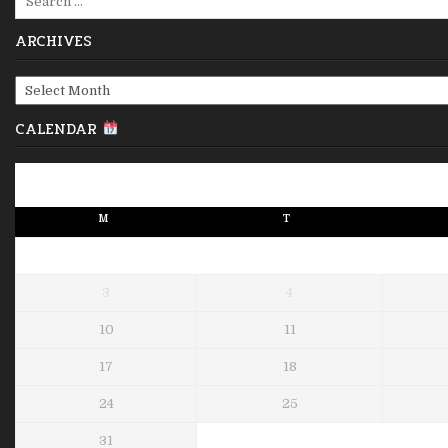
for:
ARCHIVES
Archives
CALENDAR
M
T
3
4
10
11
17
18
24
25
31