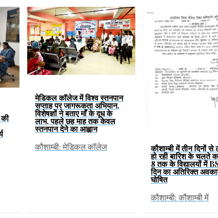
मेडिकल कॉलेज में विश्व स्तनपान
सप्ताह पर जागरूकता अभियान,
विशेषज्ञों ने बताए माँ के दूध के
ं की
लाभ, पहले छह माह तक केवल
स्तनपान देने का आह्वान
्य
कौशाम्बी: मेडिकल कॉलेज
कौशाम्बी में तीन दिनों से
हो रही बारिश के चलते कक्
8 तक के विद्यालयों में B
दिन का अतिरिक्त अवका
घोषित
कौशाम्बी: कौशाम्बी में