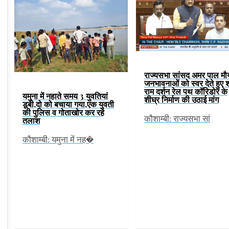
राज्यसभा सांसद अमर पाल मौर्
जनभावनाओं को स्वर देते हुए श
राम दर्शन रेल पथ कॉरिडोर के
यमुना में नहाते समय 3 युवतियां
शीघ्र निर्माण की उठाई मांग
डूबी,दो को बचाया गया,एक युवती
की पुलिस व गोताखोर कर रहे
कौशाम्बी: राज्यसभा सां
तलाश
कौशाम्बी: यमुना में नह�