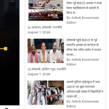
लेकर पूर्व NSUI अध्यक्ष ने भवंस
मेहता महाविद्यालय के छात्रों से
किया सं…
By Ashok Kesarwani-
Editor
In आयोजन, कौशाम्बी, राजनीति
August 7, 2026
कौशाम्बी पहुंचे NSUI के पूर्व
राष्ट्रीय अध्यक्ष एवं कांग्रेस के
वरिष्ठ नेता नदीम जावेद ने भाजपा
सरका…
By Ashok Kesarwani-
Editor
In कौशाम्बी, ब्रेकिंग न्यूज़, राजनीति
August 7, 2026
आदर्श जूनियर हाईस्कूल में चला
ABVP का वृहद सदस्यता
अभियान,बड़ी संख्या में विद्यार्थियों ने
ग्रहण की …
By Ashok Kesarwani-
Editor