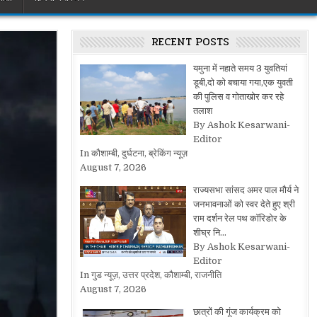
RECENT POSTS
यमुना में नहाते समय 3 युवतियां
डूबी,दो को बचाया गया,एक युवती
की पुलिस व गोताखोर कर रहे
तलाश
By Ashok Kesarwani-
Editor
In कौशाम्बी, दुर्घटना, ब्रेकिंग न्यूज़
August 7, 2026
राज्यसभा सांसद अमर पाल मौर्य ने
जनभावनाओं को स्वर देते हुए श्री
राम दर्शन रेल पथ कॉरिडोर के
शीघ्र नि…
By Ashok Kesarwani-
Editor
In गुड न्यूज़, उत्तर प्रदेश, कौशाम्बी, राजनीति
August 7, 2026
छात्रों की गूंज कार्यक्रम को