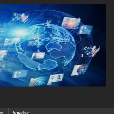
िक्षा
फ़िल्म/मनोरंजन