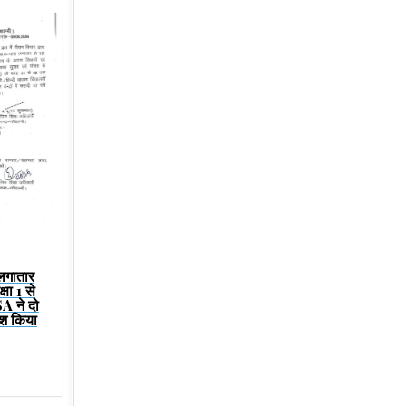
 लगातार
षा 1 से
SA ने दो
श किया