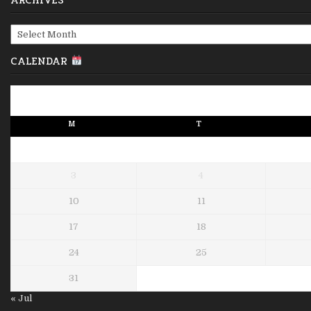
ARCHIVES
Archives
CALENDAR
M
T
3
4
10
11
17
18
24
25
31
« Jul