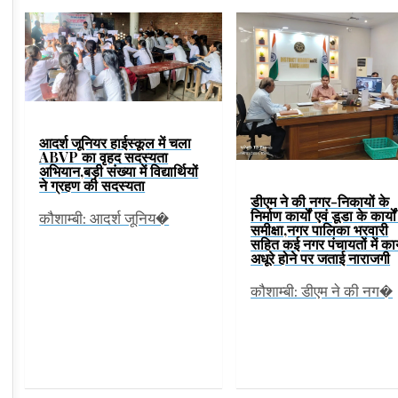
आदर्श जूनियर हाईस्कूल में चला
ABVP का वृहद सदस्यता
अभियान,बड़ी संख्या में विद्यार्थियों
ने ग्रहण की सदस्यता
डीएम ने की नगर-निकायों के
निर्माण कार्यों एवं डूडा के कार्यो
कौशाम्बी: आदर्श जूनिय�
समीक्षा,नगर पालिका भरवारी
सहित कई नगर पंचायतों में कार
अधूरे होने पर जताई नाराजगी
कौशाम्बी: डीएम ने की नग�