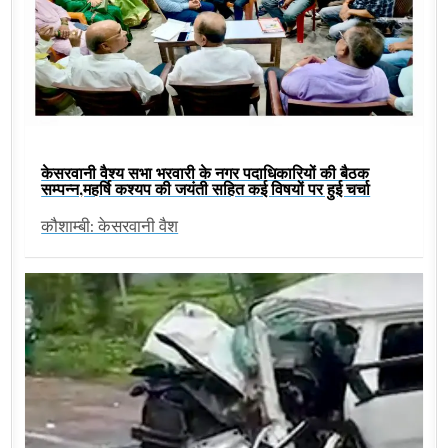
केसरवानी वैश्य सभा भरवारी के नगर पदाधिकारियों की बैठक
सम्पन्न,महर्षि कश्यप की जयंती सहित कई विषयों पर हुई चर्चा
कौशाम्बी: केसरवानी वैश