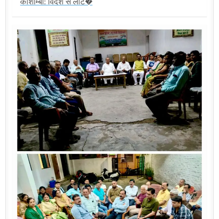
कौशाम्बी: विदेश से लौट�