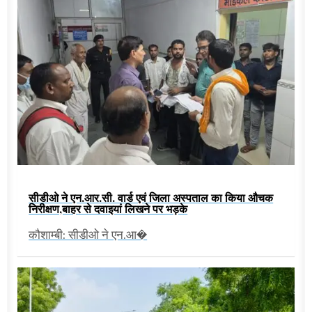
सीडीओ ने एन.आर.सी. वार्ड एवं जिला अस्पताल का किया औचक
निरीक्षण,बाहर से दवाइयां लिखने पर भड़के
कौशाम्बी: सीडीओ ने एन.आ�