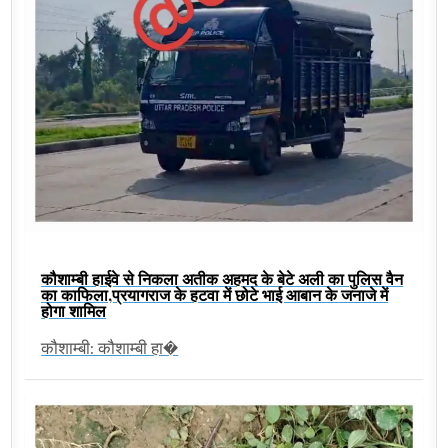
कौशाम्बी हाईवे से निकला अतीक अहमद के बेटे अली का पुलिस वैन
का काफिला,प्रयागराज के हटवा में छोटे भाई आबान के जनाजे में
होगा शामिल
कौशाम्बी: कौशाम्बी हा�