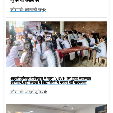
पहुंचने की अपील की
कौशाम्बी: कौशाम्बी पह�
आदर्श जूनियर हाईस्कूल में चला ABVP का वृहद सदस्यता
अभियान,बड़ी संख्या में विद्यार्थियों ने ग्रहण की सदस्यता
कौशाम्बी: आदर्श जूनिय�