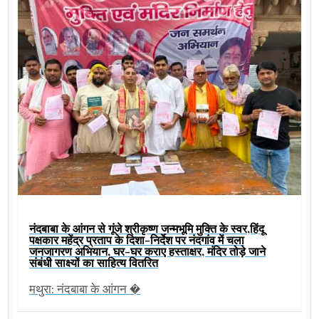
नंदबाबा के आंगन से गूंजे श्रीकृष्ण जन्मभूमि मुक्ति के स्वर,हिंदू
पक्षकार महेंद्र प्रताप के दिशा-निर्देश पर नंदगांव में चला
जनजागरण अभियान, घर-घर कराए हस्ताक्षर, मंदिर तोड़े जाने
संबंधी साक्ष्यों का साहित्य वितरित
मथुरा: नंदबाबा के आंगन �