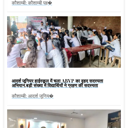
कौशाम्बी: कौशाम्बी पह�
आदर्श जूनियर हाईस्कूल में चला ABVP का वृहद सदस्यता
अभियान,बड़ी संख्या में विद्यार्थियों ने ग्रहण की सदस्यता
कौशाम्बी: आदर्श जूनिय�