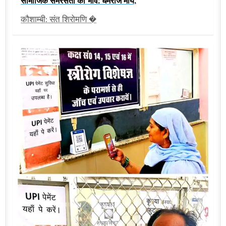
सामाजिक समरसता का भाव: धर्मराज मौर्य,
कौशाम्बी: संत शिरोमणि �