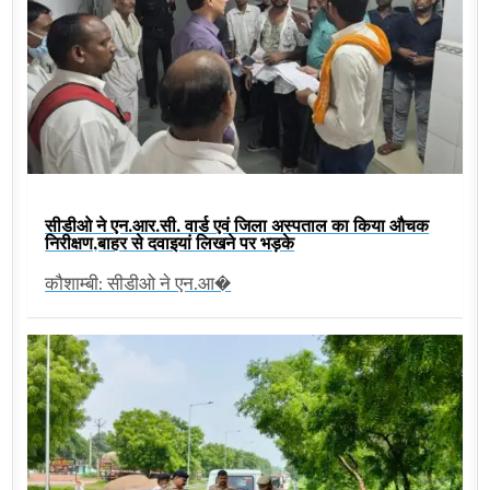
सीडीओ ने एन.आर.सी. वार्ड एवं जिला अस्पताल का किया औचक
निरीक्षण,बाहर से दवाइयां लिखने पर भड़के
कौशाम्बी: सीडीओ ने एन.आ�