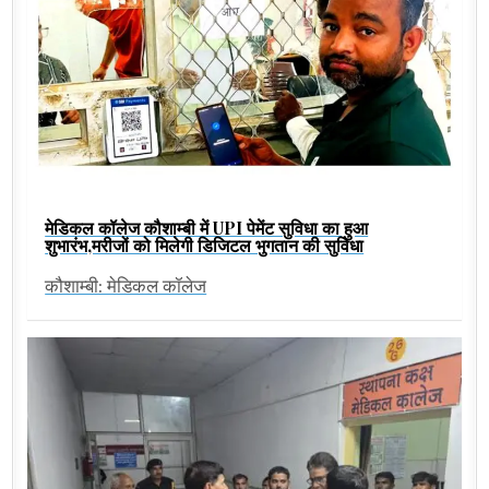
मेडिकल कॉलेज कौशाम्बी में UPI पेमेंट सुविधा का हुआ
शुभारंभ,मरीजों को मिलेगी डिजिटल भुगतान की सुविधा
कौशाम्बी: मेडिकल कॉलेज