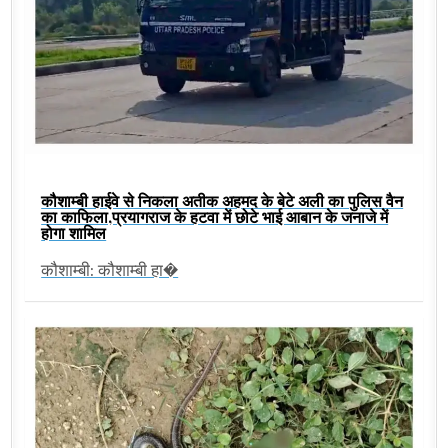
कौशाम्बी हाईवे से निकला अतीक अहमद के बेटे अली का पुलिस वैन
का काफिला,प्रयागराज के हटवा में छोटे भाई आबान के जनाजे में
होगा शामिल
कौशाम्बी: कौशाम्बी हा�