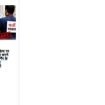
डिया पर
ग करने
ैंग के
े
ी