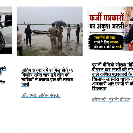
पुरानी वीडियो सोशल मी
िलने
वायरल कर रुपयों की मां
अंतिम संस्कार में शामिल होने गए
के
वाले कथित पत्रकारों के ग
किशोर समेत चार डूबे तीन को
खिलाफ लाइसेंस धारक न
नाविकों ने बचाया,एक की तलाश
ंभीर
आबकारी और एसपी से क
जारी
शिकायत
कौशाम्बी: अंतिम संस्का
कौशाम्बी: पुरानी वीडिय