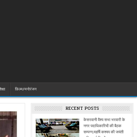
िक्षा
फ़िल्म/मनोरंजन
RECENT POSTS
केसरवानी वैश्य सभा भरवारी के
नगर पदाधिकारियों की बैठक
सम्पन्न,महर्षि कश्यप की जयंती