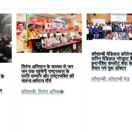
कौशाम्बी मेडिकल कॉलेज 
फॉरेन मेडिकल ग्रेजुएट 
इन्टर्नशिप कंप्लीट,सेवा क
तिरंगा अभियान के माध्यम से जन
तैयार नये युवा डॉक्टर
जन तक पहुंचेगी राष्ट्रध्वज के
प्रति सम्मान और राष्ट्रभक्ति की
 के
कौशाम्बी: कौशाम्बी मेड
भावना:धर्मराज मौर्य
ार
कौशाम्बी: तिरंगा अभिय�