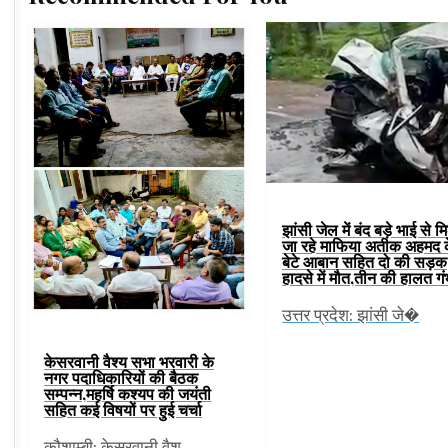
झांसी जेल में बंद बड़े भाई से म
जा रहे माफिया अतीक अहमद 
बेटे आबान सहित दो की सड़क
हादसे में मौत,तीन की हालत ग
उत्तर प्रदेश: झांसी जे�
केसरवानी वैश्य सभा भरवारी के
नगर पदाधिकारियों की बैठक
सम्पन्न,महर्षि कश्यप की जयंती
सहित कई विषयों पर हुई चर्चा
कौशाम्बी: केसरवानी वैश