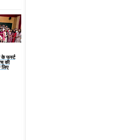
के फर्स्ट
बैच की
े लिए