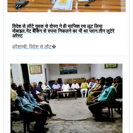
विदेश से लौटे युवक से दोस्त ने ही साजिश रच लूट लिया
मोबाइल,नेट बैंकिंग से रुपया निकलने का भी था प्लान,तीन लुटेरे
अरेस्ट
कौशाम्बी: विदेश से लौट�