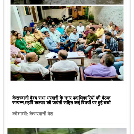
केसरवानी वैश्य सभा भरवारी के नगर पदाधिकारियों की बैठक
सम्पन्न,महर्षि कश्यप की जयंती सहित कई विषयों पर हुई चर्चा
कौशाम्बी: केसरवानी वैश