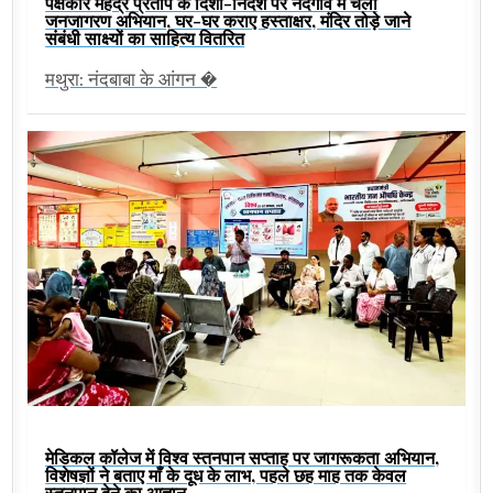
पक्षकार महेंद्र प्रताप के दिशा-निर्देश पर नंदगांव में चला
जनजागरण अभियान, घर-घर कराए हस्ताक्षर, मंदिर तोड़े जाने
संबंधी साक्ष्यों का साहित्य वितरित
मथुरा: नंदबाबा के आंगन �
मेडिकल कॉलेज में विश्व स्तनपान सप्ताह पर जागरूकता अभियान,
विशेषज्ञों ने बताए माँ के दूध के लाभ, पहले छह माह तक केवल
स्तनपान देने का आह्वान