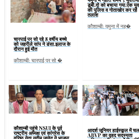
डूबी,दो को बचाया गया,एक यु
की पुलिस व गोताखोर कर रहे
तलाश
कौशाम्बी: यमुना में नह�
चारपाई पर सो रहे 8 वर्षीय बच्चे
को जहरीले सांप ने डंसा,इलाज के
दौरान हुई मौत
कौशाम्बी: चारपाई पर सो �
कौशाम्बी पहुंचे NSUI के पूर्व
आदर्श जूनियर हाईस्कूल में चल
राष्ट्रीय अध्यक्ष एवं कांग्रेस के
ABVP का वृहद सदस्यता
वरिष्ठ नेता नदीम जावेद ने भाजपा