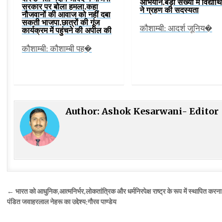
अभियान,बड़ी संख्या में विद्यार्थि
सरकार पर बोला हमला,कहा
ने ग्रहण की सदस्यता
नौजवानों की आवाज को नहीं दबा
सकती भाजपा,छात्रों की गूंज
कौशाम्बी: आदर्श जूनिय�
कार्यक्रम में पहुंचने की अपील की
कौशाम्बी: कौशाम्बी पह�
Author:
Ashok Kesarwani- Editor
Post
← भारत को आधुनिक,आत्मनिर्भर,लोकतांत्रिक और धर्मनिरपेक्ष राष्ट्र के रूप में स्थापित करना
navigation
पंडित जवाहरलाल नेहरू का उद्देश्य:गौरव पाण्डेय