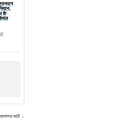
 स्तनपान
भियान,
ूध के
केवल
ेज
की मतगणना जारी →