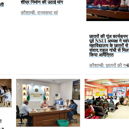
शीघ्र निर्माण की उठाई मांग
वती
कौशाम्बी: राज्यसभा सां
छात्रों की गूंज कार्यक्र
पूर्व NSUI अध्यक्ष ने भव
महाविद्यालय के छात्रों स
संवाद,राहुल गांधी से मिल
किया आमंत्रित
कौशाम्बी: छात्रों की ग
ा