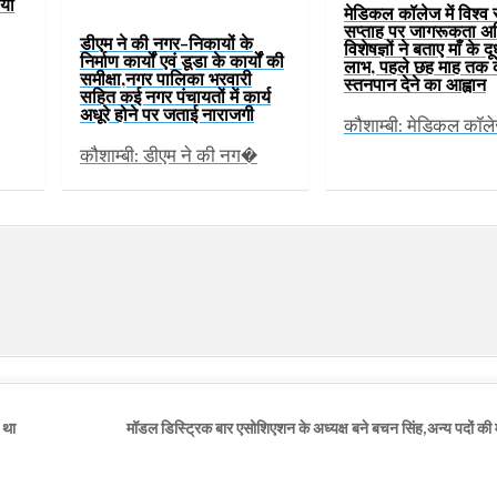
यों
मेडिकल कॉलेज में विश्व
सप्ताह पर जागरूकता अ
डीएम ने की नगर-निकायों के
विशेषज्ञों ने बताए माँ के द
निर्माण कार्यों एवं डूडा के कार्यों की
लाभ, पहले छह माह तक 
समीक्षा,नगर पालिका भरवारी
स्तनपान देने का आह्वान
सहित कई नगर पंचायतों में कार्य
अधूरे होने पर जताई नाराजगी
कौशाम्बी: मेडिकल कॉल
कौशाम्बी: डीएम ने की नग�
 था
मॉडल डिस्ट्रिक बार एसोशिएशन के अध्यक्ष बने बचन सिंह,अन्य पदों 