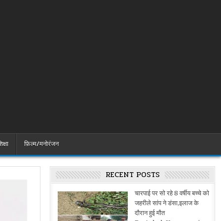
िक्षा
फ़िल्म/मनोरंजन
RECENT POSTS
चारपाई पर सो रहे 8 वर्षीय बच्चे को
जहरीले सांप ने डंसा,इलाज के
दौरान हुई मौत