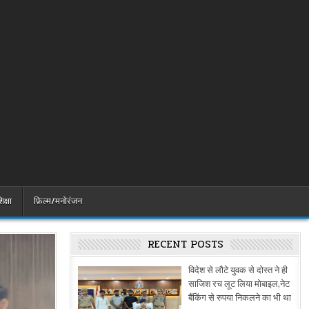
िक्षा
फ़िल्म/मनोरंजन
RECENT POSTS
विदेश से लौटे युवक से दोस्त ने ही
साजिश रच लूट लिया मोबाइल,नेट
बैंकिंग से रुपया निकलने का भी था