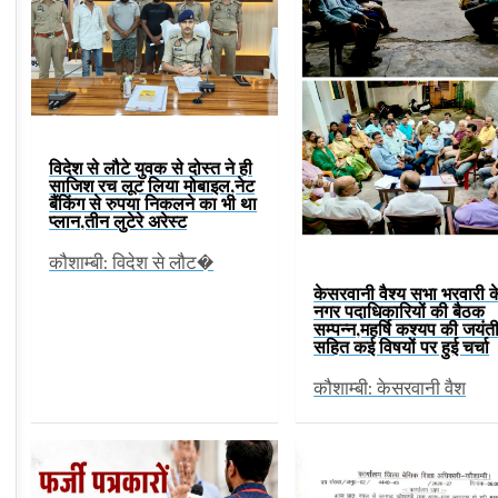
विदेश से लौटे युवक से दोस्त ने ही
साजिश रच लूट लिया मोबाइल,नेट
बैंकिंग से रुपया निकलने का भी था
प्लान,तीन लुटेरे अरेस्ट
कौशाम्बी: विदेश से लौट�
केसरवानी वैश्य सभा भरवारी क
नगर पदाधिकारियों की बैठक
सम्पन्न,महर्षि कश्यप की जयंत
सहित कई विषयों पर हुई चर्चा
कौशाम्बी: केसरवानी वैश