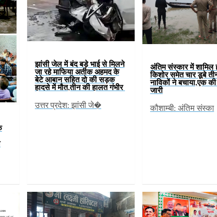
झांसी जेल में बंद बड़े भाई से मिलने
अंतिम संस्कार में शामिल 
जा रहे माफिया अतीक अहमद के
किशोर समेत चार डूबे ती
बेटे आबान सहित दो की सड़क
नाविकों ने बचाया,एक क
हादसे में मौत,तीन की हालत गंभीर
जारी
उत्तर प्रदेश: झांसी जे�
कौशाम्बी: अंतिम संस्का
े
ी