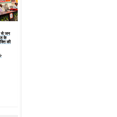
म से जन
वज के
भक्ति की
य�