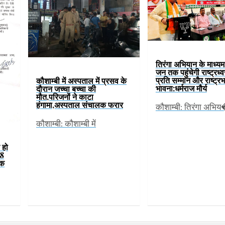
तिरंगा अभियान के माध्य
जन तक पहुंचेगी राष्ट्रध्
प्रति सम्मान और राष्ट्र
कौशाम्बी में अस्पताल में प्रसव के
भावना:धर्मराज मौर्य
दौरान जच्चा बच्चा की
मौत,परिजनों ने काटा
हंगामा,अस्पताल संचालक फरार
कौशाम्बी: तिरंगा अभि
कौशाम्बी: कौशाम्बी में
र हो
 8
एक