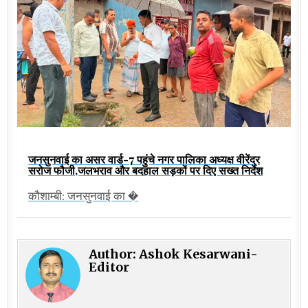
जनसुनवाई का असर वार्ड-7 पहुंचे नगर पालिका अध्यक्ष वीरेंद्र
सरोज फौजी,जलभराव और बदहाल सड़कों पर दिए सख्त निर्देश
कौशाम्बी: जनसुनवाई का �
Author:
Ashok Kesarwani-
Editor