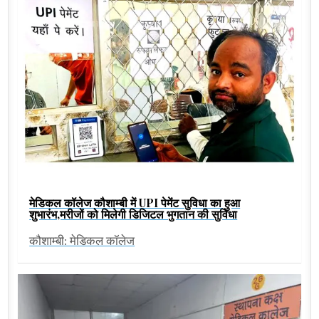
मेडिकल कॉलेज कौशाम्बी में UPI पेमेंट सुविधा का हुआ
शुभारंभ,मरीजों को मिलेगी डिजिटल भुगतान की सुविधा
कौशाम्बी: मेडिकल कॉलेज