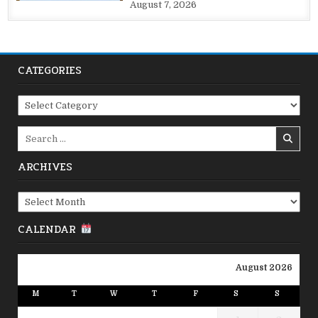
August 7, 2026
CATEGORIES
Categories
Search
for:
ARCHIVES
Archives
CALENDAR
August 2026
M
T
W
T
F
S
S