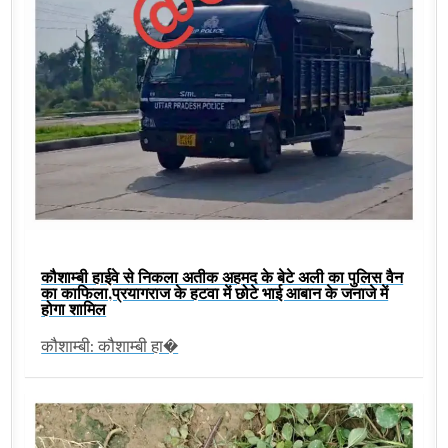
कौशाम्बी हाईवे से निकला अतीक अहमद के बेटे अली का पुलिस वैन
का काफिला,प्रयागराज के हटवा में छोटे भाई आबान के जनाजे में
होगा शामिल
कौशाम्बी: कौशाम्बी हा�