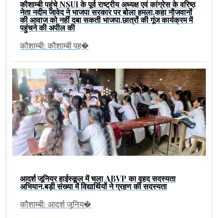
कौशाम्बी पहुंचे NSUI के पूर्व राष्ट्रीय अध्यक्ष एवं कांग्रेस के वरिष्ठ
नेता नदीम जावेद ने भाजपा सरकार पर बोला हमला,कहा नौजवानों
की आवाज को नहीं दबा सकती भाजपा,छात्रों की गूंज कार्यक्रम में
पहुंचने की अपील की
कौशाम्बी: कौशाम्बी पह�
आदर्श जूनियर हाईस्कूल में चला ABVP का वृहद सदस्यता
अभियान,बड़ी संख्या में विद्यार्थियों ने ग्रहण की सदस्यता
कौशाम्बी: आदर्श जूनिय�