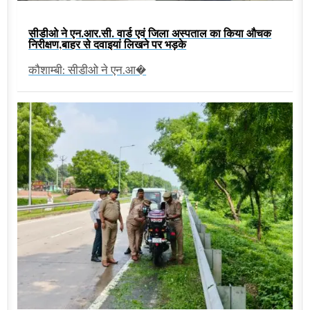
सीडीओ ने एन.आर.सी. वार्ड एवं जिला अस्पताल का किया औचक
निरीक्षण,बाहर से दवाइयां लिखने पर भड़के
कौशाम्बी: सीडीओ ने एन.आ�