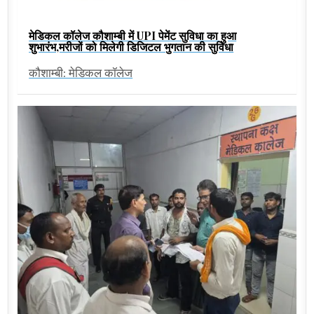
मेडिकल कॉलेज कौशाम्बी में UPI पेमेंट सुविधा का हुआ
शुभारंभ,मरीजों को मिलेगी डिजिटल भुगतान की सुविधा
कौशाम्बी: मेडिकल कॉलेज