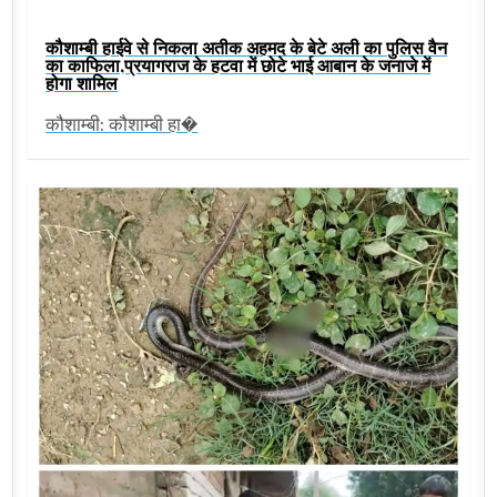
कौशाम्बी हाईवे से निकला अतीक अहमद के बेटे अली का पुलिस वैन
का काफिला,प्रयागराज के हटवा में छोटे भाई आबान के जनाजे में
होगा शामिल
कौशाम्बी: कौशाम्बी हा�