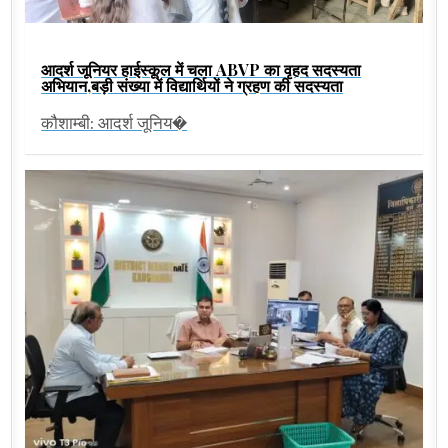
आदर्श जूनियर हाईस्कूल में चला ABVP का वृहद सदस्यता
अभियान,बड़ी संख्या में विद्यार्थियों ने ग्रहण की सदस्यता
कौशाम्बी: आदर्श जूनिय�