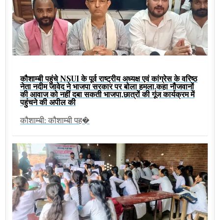
कौशाम्बी पहुंचे NSUI के पूर्व राष्ट्रीय अध्यक्ष एवं कांग्रेस के वरिष्ठ
नेता नदीम जावेद ने भाजपा सरकार पर बोला हमला,कहा नौजवानों
की आवाज को नहीं दबा सकती भाजपा,छात्रों की गूंज कार्यक्रम में
पहुंचने की अपील की
कौशाम्बी: कौशाम्बी पह�