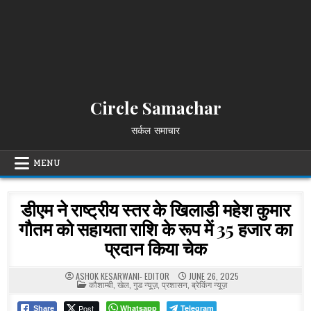
Circle Samachar
सर्कल समाचार
MENU
डीएम ने राष्ट्रीय स्तर के खिलाडी महेश कुमार
गौतम को सहायता राशि के रूप में 35 हजार का
प्रदान किया चेक
ASHOK KESARWANI- EDITOR
JUNE 26, 2025
POSTED
कौशाम्बी
,
खेल
,
गुड न्यूज़
,
प्रशासन
,
ब्रेकिंग न्यूज़
IN
Post
Whatsapp
Telegram
Share