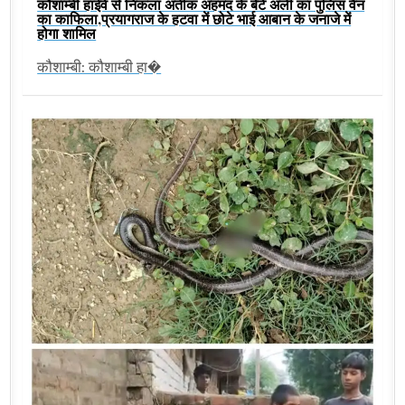
कौशाम्बी हाईवे से निकला अतीक अहमद के बेटे अली का पुलिस वैन
का काफिला,प्रयागराज के हटवा में छोटे भाई आबान के जनाजे में
होगा शामिल
कौशाम्बी: कौशाम्बी हा�