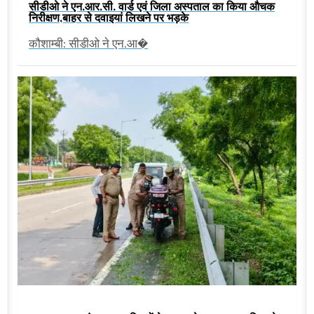
सीडीओ ने एन.आर.सी. वार्ड एवं जिला अस्पताल का किया औचक
निरीक्षण,बाहर से दवाइयां लिखने पर भड़के
कौशाम्बी: सीडीओ ने एन.आ�