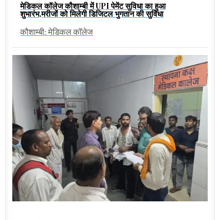
मेडिकल कॉलेज कौशाम्बी में UPI पेमेंट सुविधा का हुआ
शुभारंभ,मरीजों को मिलेगी डिजिटल भुगतान की सुविधा
कौशाम्बी: मेडिकल कॉलेज