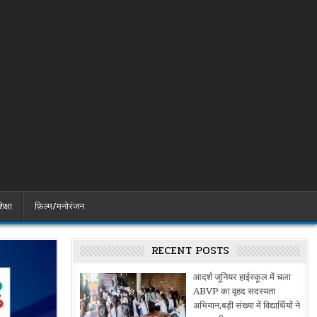
िक्षा
फ़िल्म/मनोरंजन
RECENT POSTS
आदर्श जूनियर हाईस्कूल में चला
ABVP का वृहद सदस्यता
अभियान,बड़ी संख्या में विद्यार्थियों ने