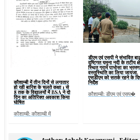
डीएम एवं एसपी ने संभावित बाढ
दृष्टिगत यमुना नदी के तटीय क्ष
स्थित ग्राम पाभोसा का भ्रम
वस्तुस्थिति का लिया जायजा,
एसडीएम को सतर्क रहने के दि
कौशाम्बी में तीन दिनों से लगातार
निर्देश
हो रही बारिश के चलते कक्षा 1 से
8 तक के विद्यालयों में BSA ने दो
कौशाम्बी: डीएम एवं एसप�
दिन का अतिरिक्त अवकाश किया
घोषित
कौशाम्बी: कौशाम्बी में