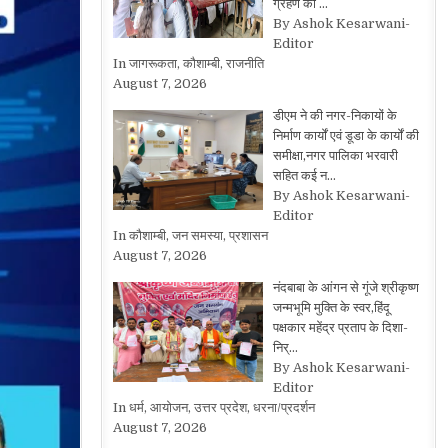
ग्रहण की …
By Ashok Kesarwani-
Editor
In जागरूकता, कौशाम्बी, राजनीति
August 7, 2026
डीएम ने की नगर-निकायों के
निर्माण कार्यों एवं डूडा के कार्यों की
समीक्षा,नगर पालिका भरवारी
सहित कई न…
By Ashok Kesarwani-
Editor
In कौशाम्बी, जन समस्या, प्रशासन
August 7, 2026
नंदबाबा के आंगन से गूंजे श्रीकृष्ण
जन्मभूमि मुक्ति के स्वर,हिंदू
पक्षकार महेंद्र प्रताप के दिशा-
निर्…
By Ashok Kesarwani-
Editor
In धर्म, आयोजन, उत्तर प्रदेश, धरना/प्रदर्शन
August 7, 2026