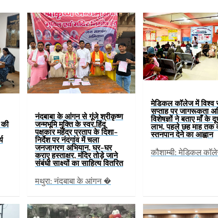
मेडिकल कॉलेज में विश्व
सप्ताह पर जागरूकता अ
नंदबाबा के आंगन से गूंजे श्रीकृष्ण
विशेषज्ञों ने बताए माँ के द
ं की
जन्मभूमि मुक्ति के स्वर,हिंदू
लाभ, पहले छह माह तक 
पक्षकार महेंद्र प्रताप के दिशा-
स्तनपान देने का आह्वान
्य
निर्देश पर नंदगांव में चला
जनजागरण अभियान, घर-घर
कौशाम्बी: मेडिकल कॉल
कराए हस्ताक्षर, मंदिर तोड़े जाने
संबंधी साक्ष्यों का साहित्य वितरित
मथुरा: नंदबाबा के आंगन �