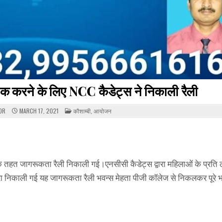
क करने के लिए NCC कैडेट्स ने निकाली रैली
POSTED
OR
MARCH 17, 2021
कौशाम्बी
,
आयोजन
IN
 के तहत जागरूकता रैली निकाली गई।एनसीसी कैडेट्स द्वारा महिलाओं के प्रति 
ा निकाली गई यह जागरूकता रैली भवन्स मेहता पीजी कॉलेज से निकलकर पूरे भर