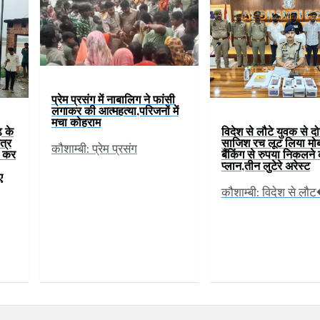
प्रेम प्रसंग में नाबालिग ने फांसी
लगाकर की आत्महत्या,परिजनों में
मचा कोहराम
़ के
विदेश से लौटे युवक से दो
ेत्र
साजिश रच लूट लिया मो
कौशाम्बी: प्रेम प्रसंग
ण कर
बैंकिंग से रुपया निकलने
प्लान,तीन लुटेरे अरेस्ट
ए
कौशाम्बी: विदेश से लौ