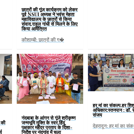
छात्रों की गूंज कार्यक्रम को लेकर
पूर्व NSUI अध्यक्ष ने भवंस मेहता
महाविद्यालय के छात्रों से किया
संवाद,राहुल गांधी से मिलने के लिए
किया आमंत्रित
कौशाम्बी: छात्रों की ग�
हर मां का संकल्प,हर शिश
अधिकार:स्तनपान : डॉ. 
संजय
नंदबाबा के आंगन से गूंजे श्रीकृष्ण
ं की
जन्मभूमि मुक्ति के स्वर,हिंदू
देहरादून: हर मां का स
पक्षकार महेंद्र प्रताप के दिशा-
्य
निर्देश पर नंदगांव में चला