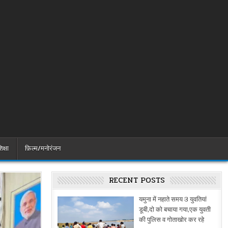
िक्षा
फ़िल्म/मनोरंजन
RECENT POSTS
यमुना में नहाते समय 3 युवतियां
डूबी,दो को बचाया गया,एक युवती
की पुलिस व गोताखोर कर रहे