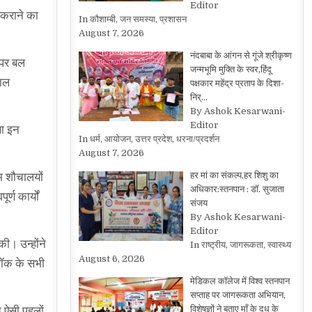
Editor
 कराने का
In कौशाम्बी, जन समस्या, प्रशासन
August 7, 2026
नंदबाबा के आंगन से गूंजे श्रीकृष्ण
े पर बल
जन्मभूमि मुक्ति के स्वर,हिंदू
काल
पक्षकार महेंद्र प्रताप के दिशा-
निर्…
By Ashok Kesarwani-
Editor
था इन
In धर्म, आयोजन, उत्तर प्रदेश, धरना/प्रदर्शन
August 7, 2026
हर मां का संकल्प,हर शिशु का
ाम शौचालयों
अधिकार:स्तनपान : डॉ. सुजाता
्ण कार्यों
संजय
By Ashok Kesarwani-
Editor
ी। उन्होंने
In राष्ट्रीय, जागरूकता, स्वास्थ्य
August 6, 2026
्लॉक के सभी
मेडिकल कॉलेज में विश्व स्तनपान
सप्ताह पर जागरूकता अभियान,
विशेषज्ञों ने बताए माँ के दूध के
 ऐसी पहलों