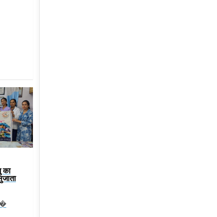
ु का
सुजाता
ंक�