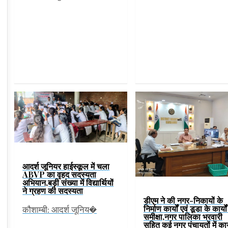
आदर्श जूनियर हाईस्कूल में चला
ABVP का वृहद सदस्यता
अभियान,बड़ी संख्या में विद्यार्थियों
ने ग्रहण की सदस्यता
डीएम ने की नगर-निकायों के
निर्माण कार्यों एवं डूडा के कार्यो
कौशाम्बी: आदर्श जूनिय�
समीक्षा,नगर पालिका भरवारी
सहित कई नगर पंचायतों में कार