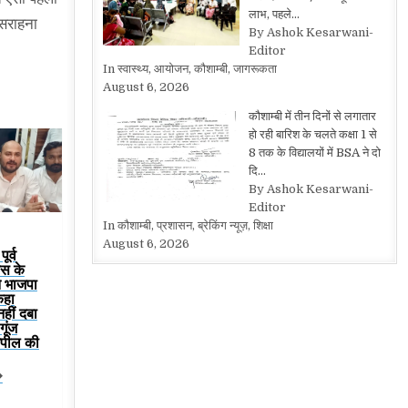
लाभ, पहले…
 सराहना
By Ashok Kesarwani-
Editor
In स्वास्थ्य, आयोजन, कौशाम्बी, जागरूकता
August 6, 2026
कौशाम्बी में तीन दिनों से लगातार
हो रही बारिश के चलते कक्षा 1 से
8 तक के विद्यालयों में BSA ने दो
दि…
By Ashok Kesarwani-
Editor
In कौशाम्बी, प्रशासन, ब्रेकिंग न्यूज़, शिक्षा
August 6, 2026
ूर्व
रेस के
ने भाजपा
कहा
हीं दबा
गूंज
 अपील की
�