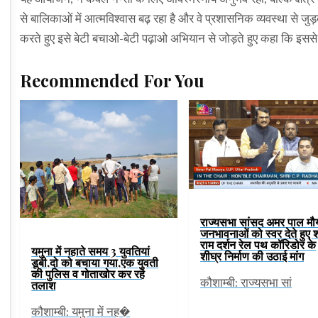
से बालिकाओं में आत्मविश्वास बढ़ रहा है और वे प्रशासनिक व्यवस्था से जु
करते हुए इसे बेटी बचाओ-बेटी पढ़ाओ अभियान से जोड़ते हुए कहा कि इसस
Recommended For You
राज्यसभा सांसद अमर पाल मौर्
जनभावनाओं को स्वर देते हुए श
राम दर्शन रेल पथ कॉरिडोर के
यमुना में नहाते समय 3 युवतियां
शीघ्र निर्माण की उठाई मांग
डूबी,दो को बचाया गया,एक युवती
की पुलिस व गोताखोर कर रहे
कौशाम्बी: राज्यसभा सां
तलाश
कौशाम्बी: यमुना में नह�