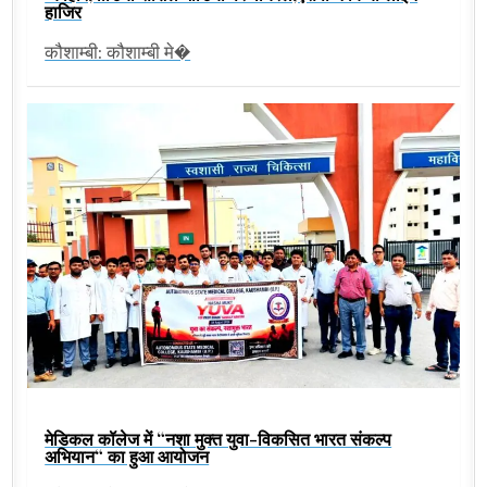
हाजिर
कौशाम्बी: कौशाम्बी मे�
मेडिकल कॉलेज में “नशा मुक्त युवा-विकसित भारत संकल्प
अभियान“ का हुआ आयोजन