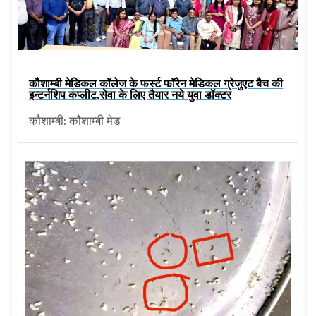
कौशाम्बी मेडिकल कॉलेज के फर्स्ट फॉरेन मेडिकल ग्रेजुएट बैच की
इन्टर्नशिप कंप्लीट,सेवा के लिए तैयार नये युवा डॉक्टर
कौशाम्बी: कौशाम्बी मेड