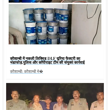
कौशाम्बी में नकली लिक्विड DLF यूरिया फैक्ट्री का
भंडाफोड़,पुलिस और कॉपीराइट टीम की संयुक्त कार्रवाई
कौशाम्बी: कौशाम्बी मे�