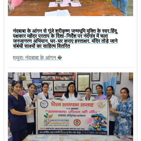
नंदबाबा के आंगन से गूंजे श्रीकृष्ण जन्मभूमि मुक्ति के स्वर,हिंदू
पक्षकार महेंद्र प्रताप के दिशा-निर्देश पर नंदगांव में चला
जनजागरण अभियान, घर-घर कराए हस्ताक्षर, मंदिर तोड़े जाने
संबंधी साक्ष्यों का साहित्य वितरित
मथुरा: नंदबाबा के आंगन �