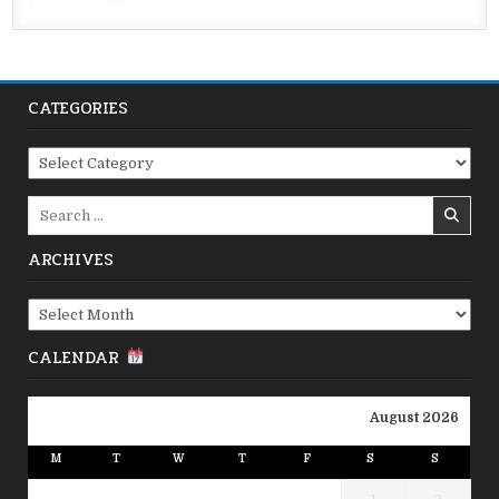
CATEGORIES
Categories
Search
for:
ARCHIVES
Archives
CALENDAR
August 2026
M
T
W
T
F
S
S