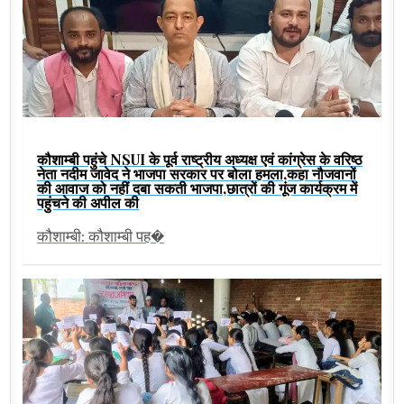
कौशाम्बी पहुंचे NSUI के पूर्व राष्ट्रीय अध्यक्ष एवं कांग्रेस के वरिष्ठ
नेता नदीम जावेद ने भाजपा सरकार पर बोला हमला,कहा नौजवानों
की आवाज को नहीं दबा सकती भाजपा,छात्रों की गूंज कार्यक्रम में
पहुंचने की अपील की
कौशाम्बी: कौशाम्बी पह�