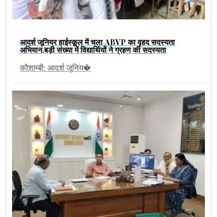
आदर्श जूनियर हाईस्कूल में चला ABVP का वृहद सदस्यता
अभियान,बड़ी संख्या में विद्यार्थियों ने ग्रहण की सदस्यता
कौशाम्बी: आदर्श जूनिय�