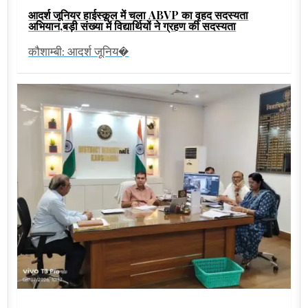
आदर्श जूनियर हाईस्कूल में चला ABVP का वृहद सदस्यता
अभियान,बड़ी संख्या में विद्यार्थियों ने ग्रहण की सदस्यता
कौशाम्बी: आदर्श जूनिय�