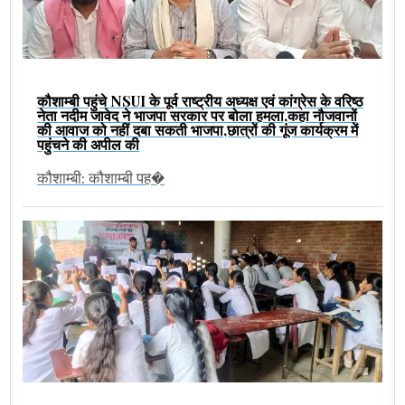
कौशाम्बी पहुंचे NSUI के पूर्व राष्ट्रीय अध्यक्ष एवं कांग्रेस के वरिष्ठ
नेता नदीम जावेद ने भाजपा सरकार पर बोला हमला,कहा नौजवानों
की आवाज को नहीं दबा सकती भाजपा,छात्रों की गूंज कार्यक्रम में
पहुंचने की अपील की
कौशाम्बी: कौशाम्बी पह�