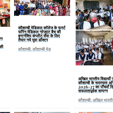
कौशाम्बी मेडिकल कॉलेज के फर्स्ट
फॉरेन मेडिकल ग्रेजुएट बैच की
इन्टर्नशिप कंप्लीट,सेवा के लिए
जन
तैयार नये युवा डॉक्टर
 की
कौशाम्बी: कौशाम्बी मेड
अखिल भारतीय विद्यार्थी 
कौशाम्बी के सदस्यता अ
2026-27 का पाँचवाँ द
सफलतापूर्वक सम्पन्न
कौशाम्बी: अखिल भारत