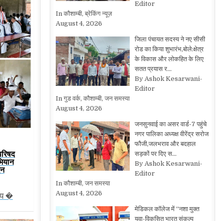
Editor
In कौशाम्बी, ब्रेकिंग न्यूज़
August 4, 2026
जिला पंचायत सदस्य ने नए सीसी
रोड का किया शुभारंभ,बोले:क्षेत्र
के विकास और लोकहित के लिए
सतत प्रयास र…
By Ashok Kesarwani-
Editor
In गुड वर्क, कौशाम्बी, जन समस्या
August 4, 2026
जनसुनवाई का असर वार्ड-7 पहुंचे
नगर पालिका अध्यक्ष वीरेंद्र सरोज
फौजी,जलभराव और बदहाल
परिषद
सड़कों पर दिए स…
भियान
By Ashok Kesarwani-
िन
Editor
In कौशाम्बी, जन समस्या
August 4, 2026
ीय �
मेडिकल कॉलेज में “नशा मुक्त
युवा-विकसित भारत संकल्प