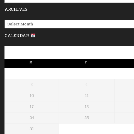
for:
ARCHIVES
Archives
CALENDAR
M
T
3
4
10
11
17
18
24
25
31