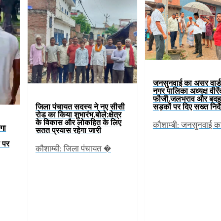
जनसुनवाई का असर वार्ड-
नगर पालिका अध्यक्ष वीरे
फौजी,जलभराव और बदह
जिला पंचायत सदस्य ने नए सीसी
सड़कों पर दिए सख्त निर्द
रोड का किया शुभारंभ,बोले:क्षेत्र
के विकास और लोकहित के लिए
कौशाम्बी: जनसुनवाई 
ोगा
सतत प्रयास रहेगा जारी
 पर
कौशाम्बी: जिला पंचायत �