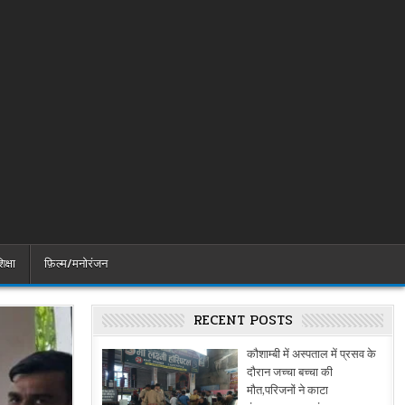
िक्षा
फ़िल्म/मनोरंजन
RECENT POSTS
कौशाम्बी में अस्पताल में प्रसव के
दौरान जच्चा बच्चा की
मौत,परिजनों ने काटा