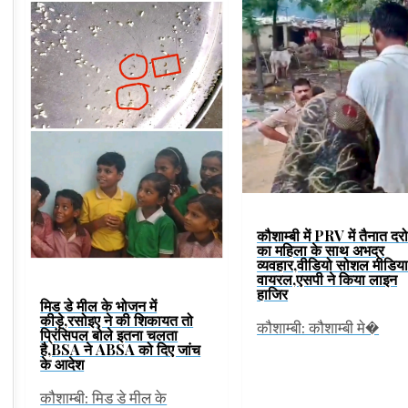
कौशाम्बी में PRV में तैनात दर
का महिला के साथ अभद्र
व्यवहार,वीडियो सोशल मीडिया
वायरल,एसपी ने किया लाइन
हाजिर
मिड डे मील के भोजन में
कीड़े,रसोइए ने की शिकायत तो
कौशाम्बी: कौशाम्बी मे�
प्रिंसिपल बोले इतना चलता
है,BSA ने ABSA को दिए जांच
के आदेश
कौशाम्बी: मिड डे मील के