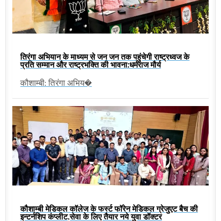
तिरंगा अभियान के माध्यम से जन जन तक पहुंचेगी राष्ट्रध्वज के
प्रति सम्मान और राष्ट्रभक्ति की भावना:धर्मराज मौर्य
कौशाम्बी: तिरंगा अभिय�
कौशाम्बी मेडिकल कॉलेज के फर्स्ट फॉरेन मेडिकल ग्रेजुएट बैच की
इन्टर्नशिप कंप्लीट,सेवा के लिए तैयार नये युवा डॉक्टर