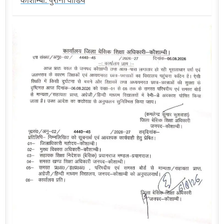
कौशाम्बी: पुरानी वीडिय