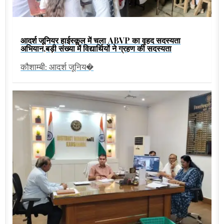
आदर्श जूनियर हाईस्कूल में चला ABVP का वृहद सदस्यता
अभियान,बड़ी संख्या में विद्यार्थियों ने ग्रहण की सदस्यता
कौशाम्बी: आदर्श जूनिय�