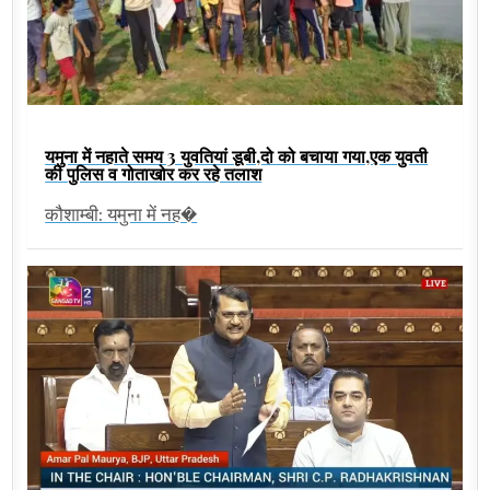
यमुना में नहाते समय 3 युवतियां डूबी,दो को बचाया गया,एक युवती
की पुलिस व गोताखोर कर रहे तलाश
कौशाम्बी: यमुना में नह�