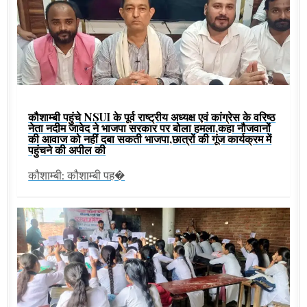
कौशाम्बी पहुंचे NSUI के पूर्व राष्ट्रीय अध्यक्ष एवं कांग्रेस के वरिष्ठ
नेता नदीम जावेद ने भाजपा सरकार पर बोला हमला,कहा नौजवानों
की आवाज को नहीं दबा सकती भाजपा,छात्रों की गूंज कार्यक्रम में
पहुंचने की अपील की
कौशाम्बी: कौशाम्बी पह�