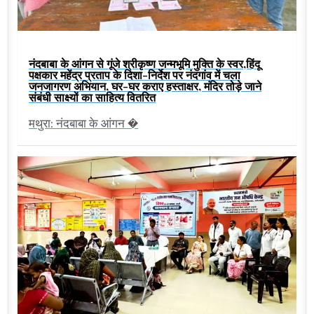
नंदबाबा के आंगन से गूंजे श्रीकृष्ण जन्मभूमि मुक्ति के स्वर,हिंदू
पक्षकार महेंद्र प्रताप के दिशा-निर्देश पर नंदगांव में चला
जनजागरण अभियान, घर-घर कराए हस्ताक्षर, मंदिर तोड़े जाने
संबंधी साक्ष्यों का साहित्य वितरित
मथुरा: नंदबाबा के आंगन �