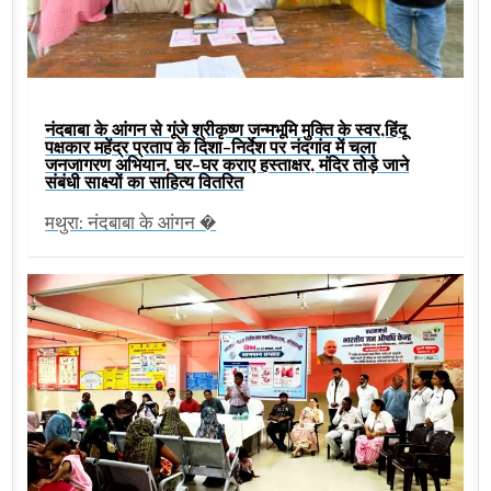
नंदबाबा के आंगन से गूंजे श्रीकृष्ण जन्मभूमि मुक्ति के स्वर,हिंदू
पक्षकार महेंद्र प्रताप के दिशा-निर्देश पर नंदगांव में चला
जनजागरण अभियान, घर-घर कराए हस्ताक्षर, मंदिर तोड़े जाने
संबंधी साक्ष्यों का साहित्य वितरित
मथुरा: नंदबाबा के आंगन �