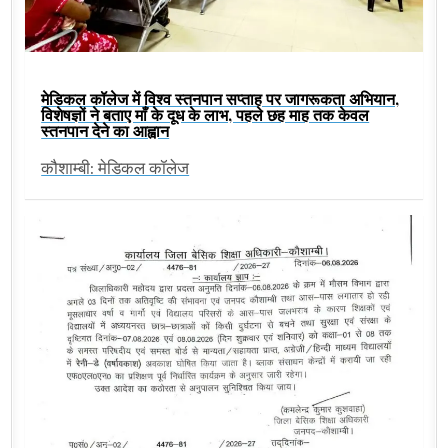
मेडिकल कॉलेज में विश्व स्तनपान सप्ताह पर जागरूकता अभियान,
विशेषज्ञों ने बताए माँ के दूध के लाभ, पहले छह माह तक केवल
स्तनपान देने का आह्वान
कौशाम्बी: मेडिकल कॉलेज