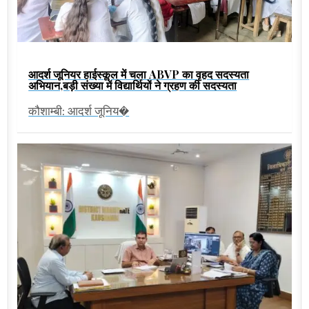
आदर्श जूनियर हाईस्कूल में चला ABVP का वृहद सदस्यता
अभियान,बड़ी संख्या में विद्यार्थियों ने ग्रहण की सदस्यता
कौशाम्बी: आदर्श जूनिय�