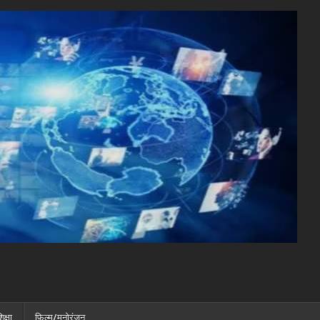
िक्षा
फ़िल्म/मनोरंजन