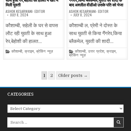
साथ हुआ रेप,बेहोशी की हालत में खेत में
गैंगरेप,किया ब्लैकमेल,युवती की शादी के
मिली युवती
बाद अश्लील वीडीओ उसके पति को भेजा
ASHOK KESARWANI- EDITOR
ASHOK KESARWANI- EDITOR
JULY 8, 2024
JULY 8, 2024
कौशाम्बी, सहेली के घर से वापस
कौशाम्बी ल, प्रेमी ने दोस्त के
लौट रही युवती के साथ हुआ
साथ युवती से किया गैंगरेप,किया
रेप,बेहोशी की हालत…
ब्लैकमेल, युवती की शादी…
Posted
Posted
कौशाम्बी
,
क्राइम
,
ब्रेकिंग न्यूज़
कौशाम्बी
,
उत्तर प्रदेश
,
क्राइम
,
in
in
ब्रेकिंग न्यूज़
Posts
1
2
Older posts →
pagination
CATEGORIES
Categories
Search
for: