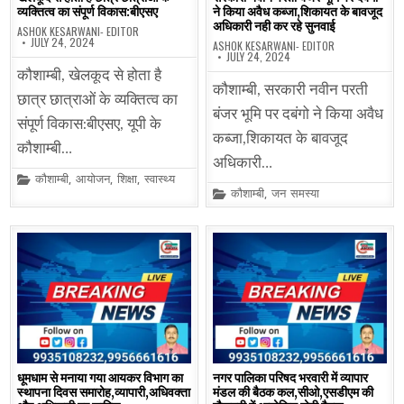
व्यक्तित्व का संपूर्ण विकास:बीएसए
ने किया अवैध कब्जा,शिकायत के बावजूद
अधिकारी नही कर रहे सुनवाई
ASHOK KESARWANI- EDITOR
JULY 24, 2024
ASHOK KESARWANI- EDITOR
JULY 24, 2024
कौशाम्बी, खेलकूद से होता है
कौशाम्बी, सरकारी नवीन परती
छात्र छात्राओं के व्यक्तित्व का
बंजर भूमि पर दबंगो ने किया अवैध
संपूर्ण विकास:बीएसए, यूपी के
कब्जा,शिकायत के बावजूद
कौशाम्बी…
अधिकारी…
Posted
कौशाम्बी
,
आयोजन
,
शिक्षा
,
स्वास्थ्य
in
Posted
कौशाम्बी
,
जन समस्या
in
धूमधाम से मनाया गया आयकर विभाग का
नगर पालिका परिषद भरवारी में व्यापार
स्थापना दिवस समारोह,व्यापारी,अधिवक्ता
मंडल की बैठक कल,सीओ,एसडीएम की