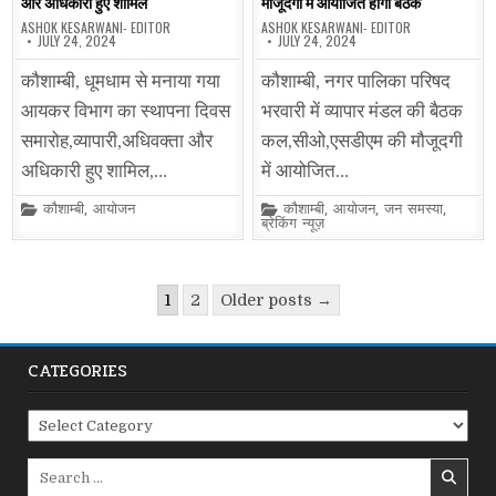
और अधिकारी हुए शामिल
मौजूदगी में आयोजित होगी बैठक
ASHOK KESARWANI- EDITOR
ASHOK KESARWANI- EDITOR
JULY 24, 2024
JULY 24, 2024
कौशाम्बी, धूमधाम से मनाया गया
कौशाम्बी, नगर पालिका परिषद
आयकर विभाग का स्थापना दिवस
भरवारी में व्यापार मंडल की बैठक
समारोह,व्यापारी,अधिवक्ता और
कल,सीओ,एसडीएम की मौजूदगी
अधिकारी हुए शामिल,…
में आयोजित…
Posted
Posted
कौशाम्बी
,
आयोजन
कौशाम्बी
,
आयोजन
,
जन समस्या
,
in
in
ब्रेकिंग न्यूज़
Posts
1
2
Older posts →
pagination
CATEGORIES
Categories
Search
for: