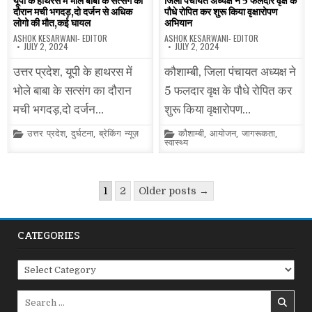
यूपी के हाथरस में भोले बाबा के सत्संग का
जिला पंचायत अध्यक्ष ने 5 फलदार वृक्ष के
दौरान मची भगदड़,दो दर्जन से अधिक
पौधे रोपित कर शुरू किया वृक्षारोपण
लोगो की मौत,कई घायल
अभियान
ASHOK KESARWANI- EDITOR
ASHOK KESARWANI- EDITOR
JULY 2, 2024
JULY 2, 2024
उत्तर प्रदेश, यूपी के हाथरस में
कौशाम्बी, जिला पंचायत अध्यक्ष ने
भोले बाबा के सत्संग का दौरान
5 फलदार वृक्ष के पौधे रोपित कर
मची भगदड़,दो दर्जन…
शुरू किया वृक्षारोपण…
Posted
Posted
उत्तर प्रदेश
,
दुर्घटना
,
ब्रेकिंग न्यूज़
कौशाम्बी
,
आयोजन
,
जागरूकता
,
in
in
स्वास्थ्य
Posts
1
2
Older posts →
pagination
CATEGORIES
Categories
Search
for: