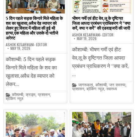
5 दिन पहले सड़क किनारे मिले महिला के
भीषण गर्मी एवं हीट वेव,लू के दृष्टिगत
शव का खुलासा,अवैध देह व्यापार को
जिला आपदा प्रबंधन प्राधिकरण ने “क्या
लेकर हुए विवाद में महिला की हुई थी
करें, क्या न करें” की एडवाइजरी की जारी
हत्या,एक महिला और उसके दो भतीजे
ASHOK KESARWANI- EDITOR
अरेस्ट
MAY 19, 2026
ASHOK KESARWANI- EDITOR
MAY 19, 2026
कौशाम्बी: भीषण गर्मी एवं हीट
वेव,लू के दृष्टिगत जिला आपदा
कौशाम्बी: 5 दिन पहले सड़क
प्रबंधन प्राधिकरण ने “क्या करें,
किनारे मिले महिला के शव का
…
खुलासा,अवैध देह व्यापार को
लेकर…
Posted
जागरूकता
,
कौशाम्बी
,
जन समस्या
,
in
प्रशासन
,
ब्रेकिंग न्यूज़
,
स्वास्थ्य
Posted
कौशाम्बी
,
क्राइम
,
प्रशासन
,
in
ब्रेकिंग न्यूज़