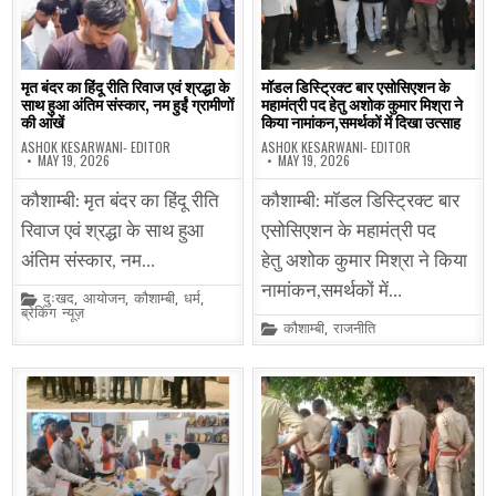
मृत बंदर का हिंदू रीति रिवाज एवं श्रद्धा के
मॉडल डिस्ट्रिक्ट बार एसोसिएशन के
साथ हुआ अंतिम संस्कार, नम हुईं ग्रामीणों
महामंत्री पद हेतु अशोक कुमार मिश्रा ने
की आंखें
किया नामांकन,समर्थकों में दिखा उत्साह
ASHOK KESARWANI- EDITOR
ASHOK KESARWANI- EDITOR
MAY 19, 2026
MAY 19, 2026
कौशाम्बी: मृत बंदर का हिंदू रीति
कौशाम्बी: मॉडल डिस्ट्रिक्ट बार
रिवाज एवं श्रद्धा के साथ हुआ
एसोसिएशन के महामंत्री पद
अंतिम संस्कार, नम…
हेतु अशोक कुमार मिश्रा ने किया
नामांकन,समर्थकों में…
Posted
दुःखद
,
आयोजन
,
कौशाम्बी
,
धर्म
,
in
ब्रेकिंग न्यूज़
Posted
कौशाम्बी
,
राजनीति
in