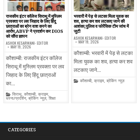
राजकीय इंटर कॉलेज सिराथू में मुस्लिम
भरवारी में पेड़ से लटका मिला युवक का
प्रवक्ता पर लव जिहाद के लिए हिंदू
शव, हत्या कर शव लटकाए जाने की
छात्राओं का ब्रेन वाश करने का
आशंका,पुलिस व फोरेंसिक टीम जांच में
आरोप,ABVP ने प्रदर्शन कर DIOS
जुटी
को सौंपा ज्ञापन
ASHOK KESARWANI- EDITOR
MAY 19, 2026
ASHOK KESARWANI- EDITOR
MAY 19, 2026
कौशाम्बी: भरवारी में पेड़ से लटका
कौशाम्बी: राजकीय इंटर कॉलेज
मिला युवक का शव, हत्या कर शव
सिराथू में मुस्लिम प्रवक्ता पर लव
लटकाए जाने…
जिहाद के लिए हिंदू छात्राओं
Posted
कौशाम्बी
,
क्राइम
,
ब्रेकिंग न्यूज़
का…
in
Posted
सिराथू
,
कौशाम्बी
,
क्राइम
,
in
धरना/प्रदर्शन
,
ब्रेकिंग न्यूज़
,
शिक्षा
CATEGORIES