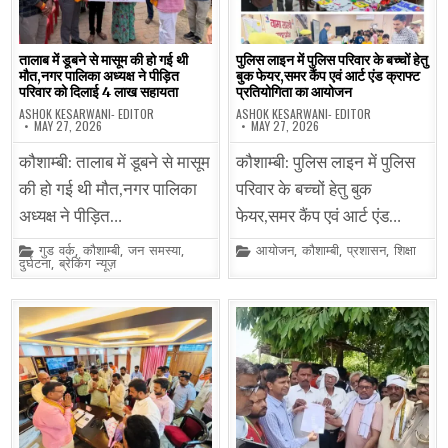
तालाब में डूबने से मासूम की हो गई थी
पुलिस लाइन में पुलिस परिवार के बच्चों हेतु
मौत,नगर पालिका अध्यक्ष ने पीड़ित
बुक फेयर,समर कैंप एवं आर्ट एंड क्राफ्ट
परिवार को दिलाई 4 लाख सहायता
प्रतियोगिता का आयोजन
ASHOK KESARWANI- EDITOR
ASHOK KESARWANI- EDITOR
MAY 27, 2026
MAY 27, 2026
कौशाम्बी: तालाब में डूबने से मासूम
कौशाम्बी: पुलिस लाइन में पुलिस
की हो गई थी मौत,नगर पालिका
परिवार के बच्चों हेतु बुक
अध्यक्ष ने पीड़ित…
फेयर,समर कैंप एवं आर्ट एंड…
Posted
Posted
गुड वर्क
,
कौशाम्बी
,
जन समस्या
,
आयोजन
,
कौशाम्बी
,
प्रशासन
,
शिक्षा
in
in
दुर्घटना
,
ब्रेकिंग न्यूज़