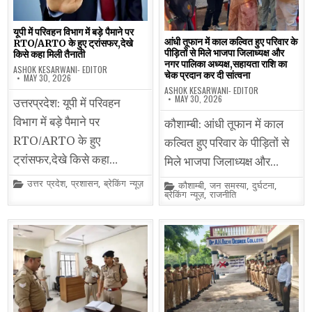
यूपी में परिवहन विभाग में बड़े पैमाने पर
आंधी तूफान में काल कल्वित हुए परिवार के
RTO/ARTO के हुए ट्रांसफर,देखे
पीड़ितों से मिले भाजपा जिलाध्यक्ष और
किसे कहा मिली तैनाती
नगर पालिका अध्यक्ष,सहायता राशि का
ASHOK KESARWANI- EDITOR
चेक प्रदान कर दी सांत्वना
MAY 30, 2026
ASHOK KESARWANI- EDITOR
MAY 30, 2026
उत्तरप्रदेश: यूपी में परिवहन
विभाग में बड़े पैमाने पर
कौशाम्बी: आंधी तूफान में काल
RTO/ARTO के हुए
कल्वित हुए परिवार के पीड़ितों से
ट्रांसफर,देखे किसे कहा…
मिले भाजपा जिलाध्यक्ष और…
Posted
उत्तर प्रदेश
,
प्रशासन
,
ब्रेकिंग न्यूज़
Posted
कौशाम्बी
,
जन समस्या
,
दुर्घटना
,
in
in
ब्रेकिंग न्यूज़
,
राजनीति