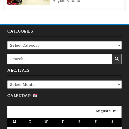
August 6, 2026
CATEGORIES
Categories
Search
for:
ARCHIVES
Archives
CALENDAR
August 2026
M
T
W
T
F
S
S