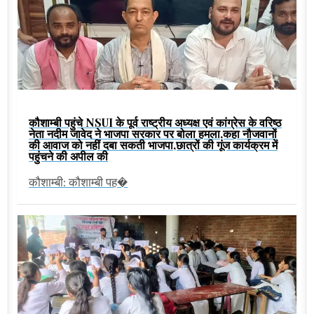
कौशाम्बी पहुंचे NSUI के पूर्व राष्ट्रीय अध्यक्ष एवं कांग्रेस के वरिष्ठ
नेता नदीम जावेद ने भाजपा सरकार पर बोला हमला,कहा नौजवानों
की आवाज को नहीं दबा सकती भाजपा,छात्रों की गूंज कार्यक्रम में
पहुंचने की अपील की
कौशाम्बी: कौशाम्बी पह�