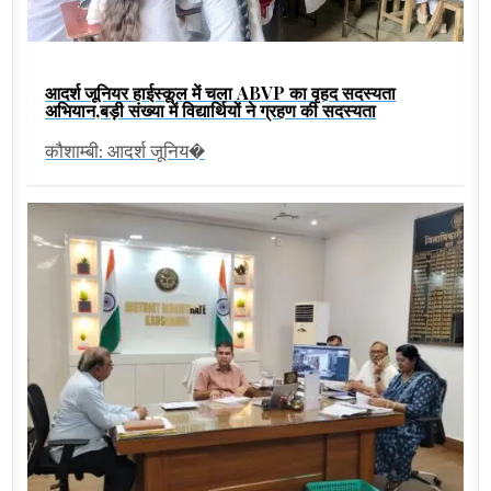
आदर्श जूनियर हाईस्कूल में चला ABVP का वृहद सदस्यता
अभियान,बड़ी संख्या में विद्यार्थियों ने ग्रहण की सदस्यता
कौशाम्बी: आदर्श जूनिय�