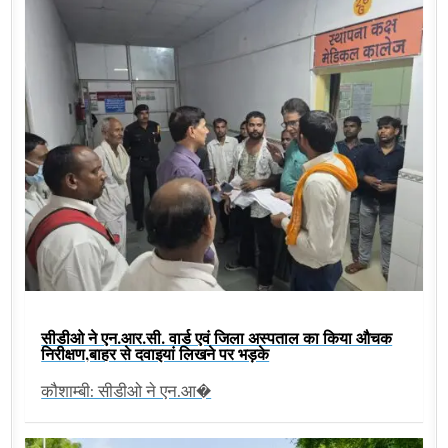
सीडीओ ने एन.आर.सी. वार्ड एवं जिला अस्पताल का किया औचक
निरीक्षण,बाहर से दवाइयां लिखने पर भड़के
कौशाम्बी: सीडीओ ने एन.आ�