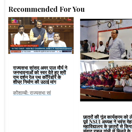
Recommended For You
राज्यसभा सांसद अमर पाल मौर्य ने
जनभावनाओं को स्वर देते हुए श्री
राम दर्शन रेल पथ कॉरिडोर के
शीघ्र निर्माण की उठाई मांग
कौशाम्बी: राज्यसभा सां
छात्रों की गूंज कार्यक्रम को 
पूर्व NSUI अध्यक्ष ने भवंस मे
महाविद्यालय के छात्रों से किय
संवाद,राहुल गांधी से मिलने के