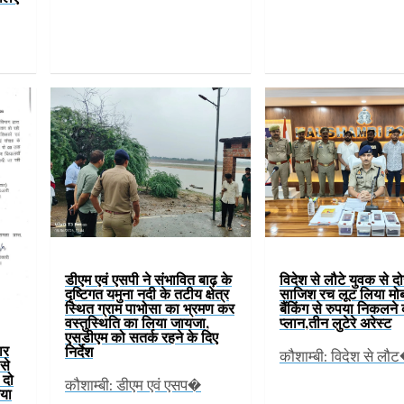
डीएम एवं एसपी ने संभावित बाढ़ के
विदेश से लौटे युवक से दो
दृष्टिगत यमुना नदी के तटीय क्षेत्र
साजिश रच लूट लिया मो
स्थित ग्राम पाभोसा का भ्रमण कर
बैंकिंग से रुपया निकलने
वस्तुस्थिति का लिया जायजा,
प्लान,तीन लुटेरे अरेस्ट
एसडीएम को सतर्क रहने के दिए
ार
निर्देश
कौशाम्बी: विदेश से लौ
से
 दो
कौशाम्बी: डीएम एवं एसप�
या