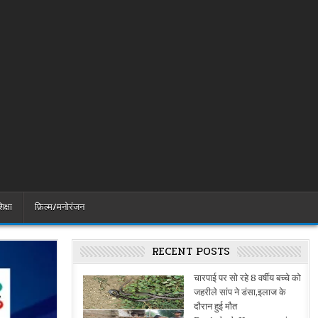
िक्षा
फ़िल्म/मनोरंजन
RECENT POSTS
चारपाई पर सो रहे 8 वर्षीय बच्चे को
जहरीले सांप ने डंसा,इलाज के
दौरान हुई मौत