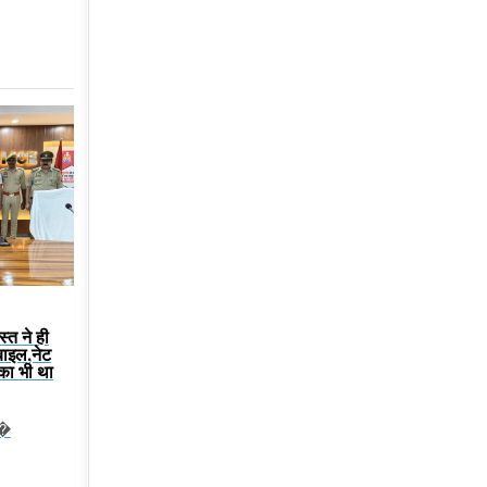
स्त ने ही
बाइल,नेट
 का भी था
ट�