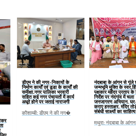
डीएम ने की नगर-निकायों के
नंदबाबा के आंगन से गूंजे 
निर्माण कार्यों एवं डूडा के कार्यों की
जन्मभूमि मुक्ति के स्वर,हिं
समीक्षा,नगर पालिका भरवारी
पक्षकार महेंद्र प्रताप के
सहित कई नगर पंचायतों में कार्य
निर्देश पर नंदगांव में चला
अधूरे होने पर जताई नाराजगी
जनजागरण अभियान, घर
कराए हस्ताक्षर, मंदिर तोड
संबंधी साक्ष्यों का साहित
कौशाम्बी: डीएम ने की नग�
लेकर
मथुरा: नंदबाबा के आंग
हता
ा
 लिए