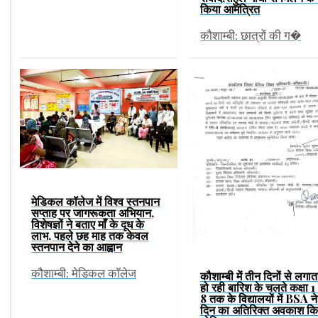
किया आमंत्रित
कौशाम्बी: छात्रों की ग�
मेडिकल कॉलेज में विश्व स्तनपान
सप्ताह पर जागरूकता अभियान,
विशेषज्ञों ने बताए माँ के दूध के
लाभ, पहले छह माह तक केवल
स्तनपान देने का आह्वान
कौशाम्बी: मेडिकल कॉलेज
कौशाम्बी में तीन दिनों से लगात
हो रही बारिश के चलते कक्षा 1 
8 तक के विद्यालयों में BSA ने
दिन का अतिरिक्त अवकाश कि