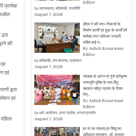
Editor
ी प्रत्येक
In जागरूकता, कौशाम्बी, राजनीति
 ओवरऑल
August 7, 2026
डीएम ने की नगर-निकायों के
निर्माण कार्यों एवं डूडा के कार्यों की
पर 29
समीक्षा,नगर पालिका भरवारी
सहित कई न…
ढ़ाने की
By Ashok Kesarwani-
Editor
In कौशाम्बी, जन समस्या, प्रशासन
एवं
August 7, 2026
ण एवं
नंदबाबा के आंगन से गूंजे श्रीकृष्ण
जन्मभूमि मुक्ति के स्वर,हिंदू
पक्षकार महेंद्र प्रताप के दिशा-
गों द्वारा
निर्…
ावेशन एवं
By Ashok Kesarwani-
Editor
In धर्म, आयोजन, उत्तर प्रदेश, धरना/प्रदर्शन
व महिला
August 7, 2026
हर मां का संकल्प,हर शिशु का
अधिकार:स्तनपान : डॉ. सुजाता