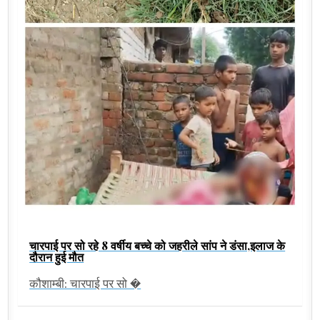
चारपाई पर सो रहे 8 वर्षीय बच्चे को जहरीले सांप ने डंसा,इलाज के
दौरान हुई मौत
कौशाम्बी: चारपाई पर सो �