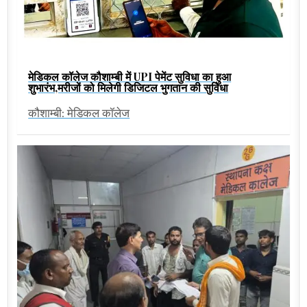
मेडिकल कॉलेज कौशाम्बी में UPI पेमेंट सुविधा का हुआ
शुभारंभ,मरीजों को मिलेगी डिजिटल भुगतान की सुविधा
कौशाम्बी: मेडिकल कॉलेज