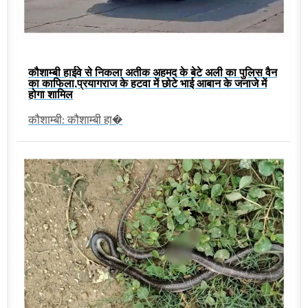
कौशाम्बी हाईवे से निकला अतीक अहमद के बेटे अली का पुलिस वैन
का काफिला,प्रयागराज के हटवा में छोटे भाई आबान के जनाजे में
होगा शामिल
कौशाम्बी: कौशाम्बी हा�