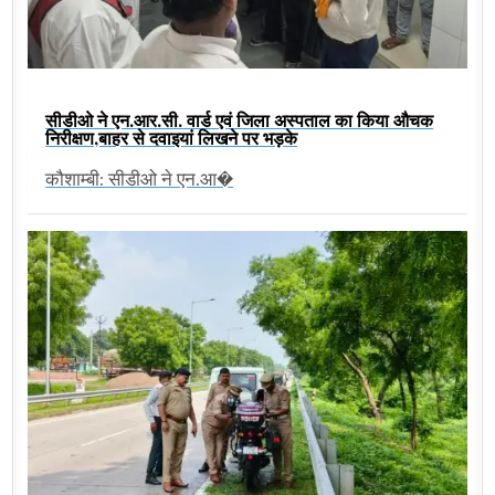
सीडीओ ने एन.आर.सी. वार्ड एवं जिला अस्पताल का किया औचक
निरीक्षण,बाहर से दवाइयां लिखने पर भड़के
कौशाम्बी: सीडीओ ने एन.आ�