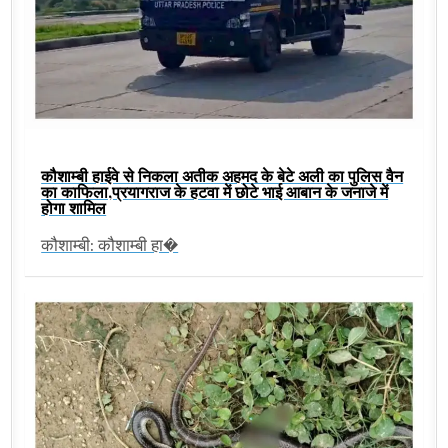
कौशाम्बी हाईवे से निकला अतीक अहमद के बेटे अली का पुलिस वैन
का काफिला,प्रयागराज के हटवा में छोटे भाई आबान के जनाजे में
होगा शामिल
कौशाम्बी: कौशाम्बी हा�