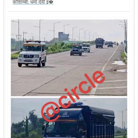
कौशाम्बी: धर्मा देवी इ�