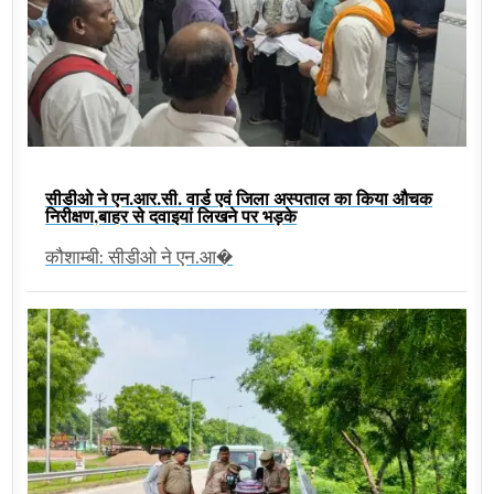
सीडीओ ने एन.आर.सी. वार्ड एवं जिला अस्पताल का किया औचक
निरीक्षण,बाहर से दवाइयां लिखने पर भड़के
कौशाम्बी: सीडीओ ने एन.आ�