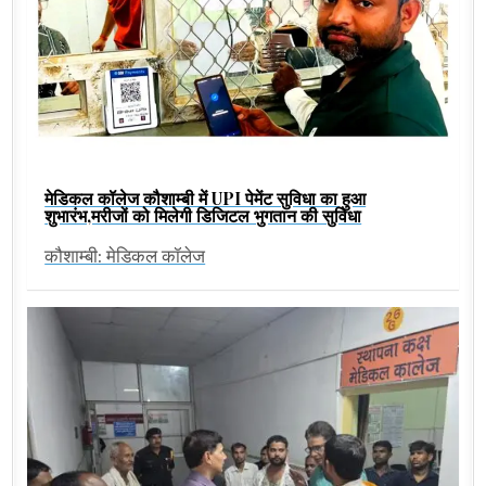
मेडिकल कॉलेज कौशाम्बी में UPI पेमेंट सुविधा का हुआ
शुभारंभ,मरीजों को मिलेगी डिजिटल भुगतान की सुविधा
कौशाम्बी: मेडिकल कॉलेज