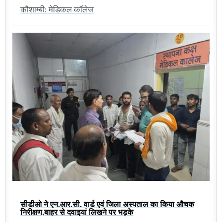
कौशाम्बी: मेडिकल कॉलेज
सीडीओ ने एन.आर.सी. वार्ड एवं जिला अस्पताल का किया औचक
निरीक्षण,बाहर से दवाइयां लिखने पर भड़के