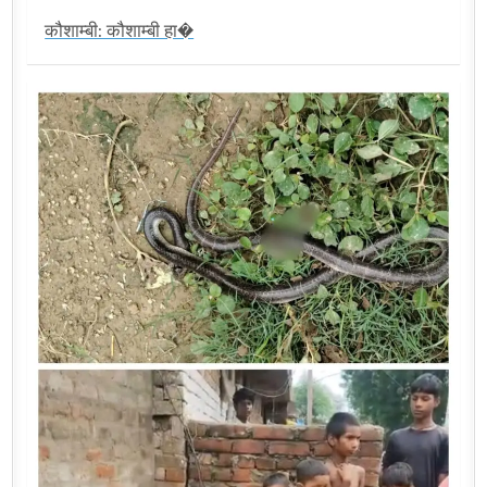
कौशाम्बी: कौशाम्बी हा�