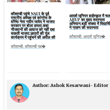
कौशाम्बी पहुंचे NSUI के पूर्व
आदर्श जूनियर हाईस्कूल में चल
राष्ट्रीय अध्यक्ष एवं कांग्रेस के
ABVP का वृहद सदस्यता
वरिष्ठ नेता नदीम जावेद ने भाजपा
अभियान,बड़ी संख्या में विद्यार्थि
सरकार पर बोला हमला,कहा
ने ग्रहण की सदस्यता
नौजवानों की आवाज को नहीं दबा
सकती भाजपा,छात्रों की गूंज
कौशाम्बी: आदर्श जूनिय�
कार्यक्रम में पहुंचने की अपील की
कौशाम्बी: कौशाम्बी पह�
Author:
Ashok Kesarwani- Editor