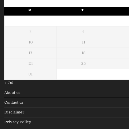
M
T
3
4
10
11
17
18
24
25
31
« Jul
About us
Contact us
Disclaimer
Privacy Policy