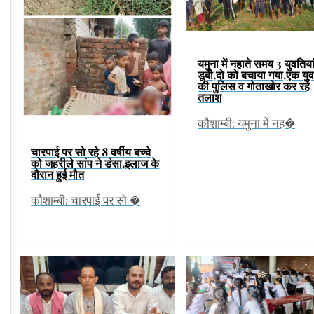
यमुना में नहाते समय 3 युवतिया
डूबी,दो को बचाया गया,एक यु
की पुलिस व गोताखोर कर रहे
तलाश
कौशाम्बी: यमुना में नह�
चारपाई पर सो रहे 8 वर्षीय बच्चे
को जहरीले सांप ने डंसा,इलाज के
दौरान हुई मौत
कौशाम्बी: चारपाई पर सो �