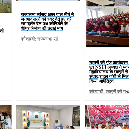
राज्यसभा सांसद अमर पाल मौर्य ने
जनभावनाओं को स्वर देते हुए श्री
राम दर्शन रेल पथ कॉरिडोर के
ं
शीघ्र निर्माण की उठाई मांग
वती
कौशाम्बी: राज्यसभा सां
छात्रों की गूंज कार्यक्र
पूर्व NSUI अध्यक्ष ने भव
महाविद्यालय के छात्रों स
संवाद,राहुल गांधी से मिल
किया आमंत्रित
कौशाम्बी: छात्रों की ग