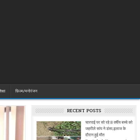
िक्षा
फ़िल्म/मनोरंजन
RECENT POSTS
चारपाई पर सो रहे 8 वर्षीय बच्चे को
जहरीले सांप ने डंसा,इलाज के
दौरान हुई मौत