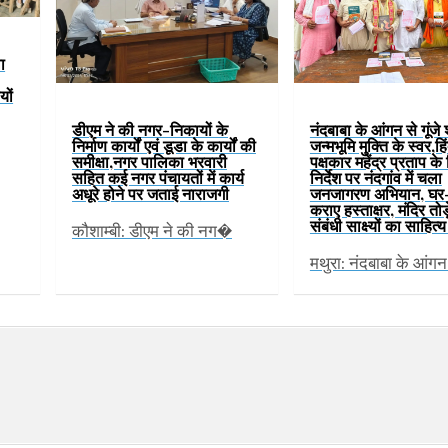
ा
यों
डीएम ने की नगर-निकायों के
नंदबाबा के आंगन से गूंजे 
निर्माण कार्यों एवं डूडा के कार्यों की
जन्मभूमि मुक्ति के स्वर,हिं
समीक्षा,नगर पालिका भरवारी
पक्षकार महेंद्र प्रताप के
सहित कई नगर पंचायतों में कार्य
निर्देश पर नंदगांव में चला
अधूरे होने पर जताई नाराजगी
जनजागरण अभियान, घर
कराए हस्ताक्षर, मंदिर तोड
संबंधी साक्ष्यों का साहित
कौशाम्बी: डीएम ने की नग�
मथुरा: नंदबाबा के आंग