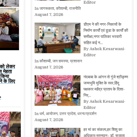
Editor
In जागरूकता, कौशाम्बी, राजनीति
August 7, 2026
डीएम ने की नगर-निकायों के
निर्माण कार्यों एवं डूडा के कार्यों की
समीक्षा,नगर पालिका भरवारी
सहित कई न…
By Ashok Kesarwani-
Editor
In कौशाम्बी, जन समस्या, प्रशासन
म को लेकर
August 7, 2026
ंस मेहता
े किया
नंदबाबा के आंगन से गूंजे श्रीकृष्ण
ने के लिए
जन्मभूमि मुक्ति के स्वर,हिंदू
पक्षकार महेंद्र प्रताप के दिशा-
निर्…
�
By Ashok Kesarwani-
Editor
In धर्म, आयोजन, उत्तर प्रदेश, धरना/प्रदर्शन
August 7, 2026
हर मां का संकल्प,हर शिशु का
अधिकार:स्तनपान : डॉ. सुजाता