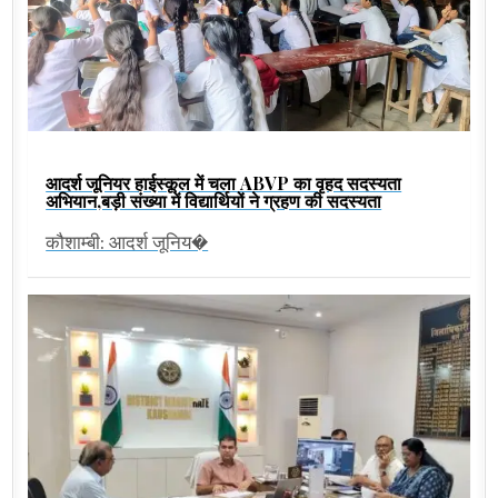
आदर्श जूनियर हाईस्कूल में चला ABVP का वृहद सदस्यता
अभियान,बड़ी संख्या में विद्यार्थियों ने ग्रहण की सदस्यता
कौशाम्बी: आदर्श जूनिय�