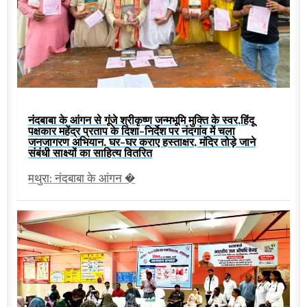
नंदबाबा के आंगन से गूंजे श्रीकृष्ण जन्मभूमि मुक्ति के स्वर,हिंदू
पक्षकार महेंद्र प्रताप के दिशा-निर्देश पर नंदगांव में चला
जनजागरण अभियान, घर-घर कराए हस्ताक्षर, मंदिर तोड़े जाने
संबंधी साक्ष्यों का साहित्य वितरित
मथुरा: नंदबाबा के आंगन �