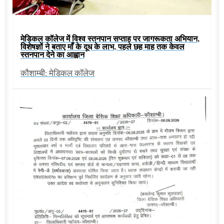
मेडिकल कॉलेज में विश्व स्तनपान सप्ताह पर जागरूकता अभियान,
विशेषज्ञों ने बताए माँ के दूध के लाभ, पहले छह माह तक केवल
स्तनपान देने का आह्वान
कौशाम्बी: मेडिकल कॉलेज