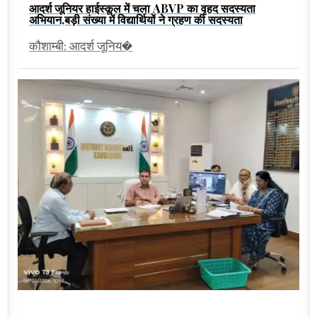
आदर्श जूनियर हाईस्कूल में चला ABVP का वृहद सदस्यता
अभियान,बड़ी संख्या में विद्यार्थियों ने ग्रहण की सदस्यता
कौशाम्बी: आदर्श जूनिय�