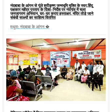
नंदबाबा के आंगन से गूंजे श्रीकृष्ण जन्मभूमि मुक्ति के स्वर,हिंदू
पक्षकार महेंद्र प्रताप के दिशा-निर्देश पर नंदगांव में चला
जनजागरण अभियान, घर-घर कराए हस्ताक्षर, मंदिर तोड़े जाने
संबंधी साक्ष्यों का साहित्य वितरित
मथुरा: नंदबाबा के आंगन �