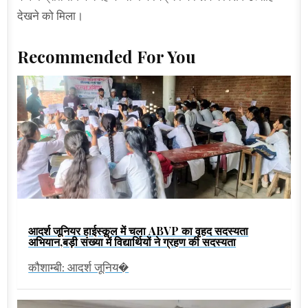
देखने को मिला।
Recommended For You
आदर्श जूनियर हाईस्कूल में चला ABVP का वृहद सदस्यता
अभियान,बड़ी संख्या में विद्यार्थियों ने ग्रहण की सदस्यता
कौशाम्बी: आदर्श जूनिय�