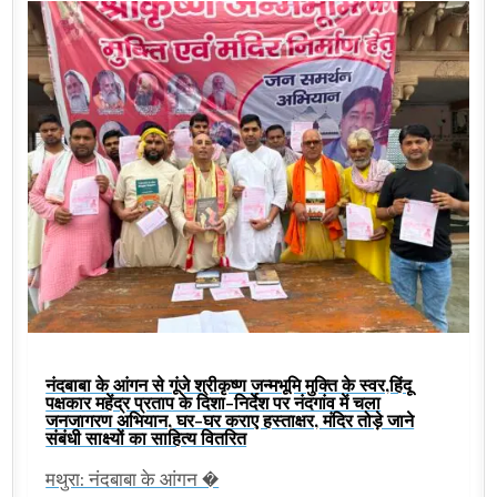
नंदबाबा के आंगन से गूंजे श्रीकृष्ण जन्मभूमि मुक्ति के स्वर,हिंदू
पक्षकार महेंद्र प्रताप के दिशा-निर्देश पर नंदगांव में चला
जनजागरण अभियान, घर-घर कराए हस्ताक्षर, मंदिर तोड़े जाने
संबंधी साक्ष्यों का साहित्य वितरित
मथुरा: नंदबाबा के आंगन �