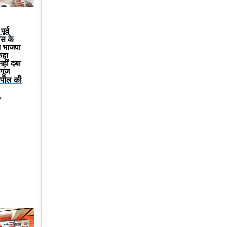
ूर्व
रेस के
ने भाजपा
कहा
हीं दबा
गूंज
 अपील की
�