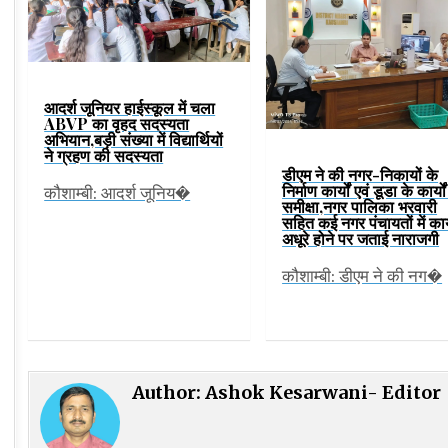
आदर्श जूनियर हाईस्कूल में चला
ABVP का वृहद सदस्यता
अभियान,बड़ी संख्या में विद्यार्थियों
ने ग्रहण की सदस्यता
डीएम ने की नगर-निकायों के
निर्माण कार्यों एवं डूडा के कार्यो
कौशाम्बी: आदर्श जूनिय�
समीक्षा,नगर पालिका भरवारी
सहित कई नगर पंचायतों में कार
अधूरे होने पर जताई नाराजगी
कौशाम्बी: डीएम ने की नग�
Author:
Ashok Kesarwani- Editor