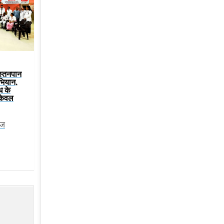
 स्तनपान
भियान,
ूध के
केवल
ेज