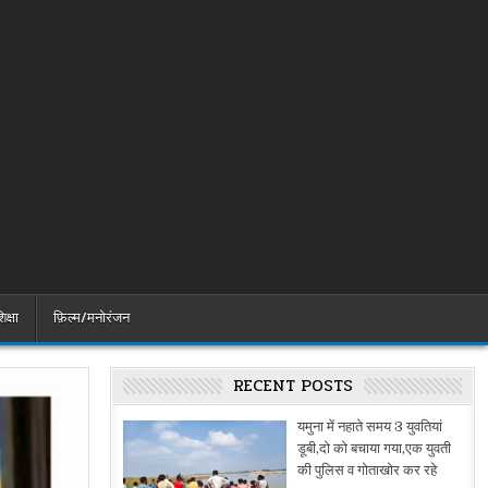
िक्षा
फ़िल्म/मनोरंजन
RECENT POSTS
यमुना में नहाते समय 3 युवतियां
डूबी,दो को बचाया गया,एक युवती
की पुलिस व गोताखोर कर रहे