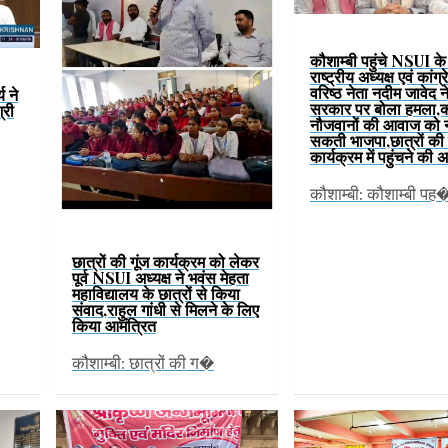
कौशाम्बी पहुंचे NSUI के प
राष्ट्रीय अध्यक्ष एवं कांग्
वरिष्ठ नेता नदीम जावेद 
य ने
सरकार पर बोला हमला,
्री
नौजवानों की आवाज को न
सकती भाजपा,छात्रों की 
कार्यक्रम में पहुंचने की
कौशाम्बी: कौशाम्बी पह
छात्रों की गूंज कार्यक्रम को लेकर
पूर्व NSUI अध्यक्ष ने भवंस मेहता
महाविद्यालय के छात्रों से किया
संवाद,राहुल गांधी से मिलने के लिए
किया आमंत्रित
कौशाम्बी: छात्रों की ग�