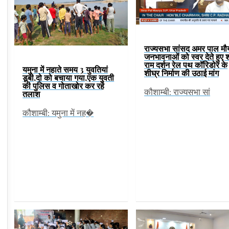
राज्यसभा सांसद अमर पाल मौर्
जनभावनाओं को स्वर देते हुए श
राम दर्शन रेल पथ कॉरिडोर के
यमुना में नहाते समय 3 युवतियां
शीघ्र निर्माण की उठाई मांग
डूबी,दो को बचाया गया,एक युवती
की पुलिस व गोताखोर कर रहे
कौशाम्बी: राज्यसभा सां
तलाश
कौशाम्बी: यमुना में नह�