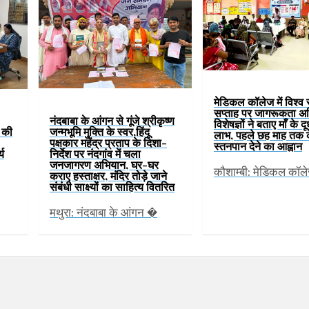
मेडिकल कॉलेज में विश्व
सप्ताह पर जागरूकता अ
नंदबाबा के आंगन से गूंजे श्रीकृष्ण
विशेषज्ञों ने बताए माँ के द
ं की
जन्मभूमि मुक्ति के स्वर,हिंदू
लाभ, पहले छह माह तक 
पक्षकार महेंद्र प्रताप के दिशा-
स्तनपान देने का आह्वान
्य
निर्देश पर नंदगांव में चला
जनजागरण अभियान, घर-घर
कौशाम्बी: मेडिकल कॉल
कराए हस्ताक्षर, मंदिर तोड़े जाने
संबंधी साक्ष्यों का साहित्य वितरित
मथुरा: नंदबाबा के आंगन �