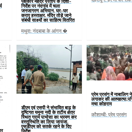
पक्षकार महेंद्र प्रताप के दिशा-
्य
निर्देश पर नंदगांव में चला
जनजागरण अभियान, घर-घर
कराए हस्ताक्षर, मंदिर तोड़े जाने
संबंधी साक्ष्यों का साहित्य वितरित
मथुरा: नंदबाबा के आंगन �
प्रेम प्रसंग में नाबालिग न
लगाकर की आत्महत्या,परिज
मचा कोहराम
डीएम एवं एसपी ने संभावित बाढ़ के
दृष्टिगत यमुना नदी के तटीय क्षेत्र
कौशाम्बी: प्रेम प्रसंग
स्थित ग्राम पाभोसा का भ्रमण कर
वस्तुस्थिति का लिया जायजा,
एसडीएम को सतर्क रहने के दिए
ार
निर्देश