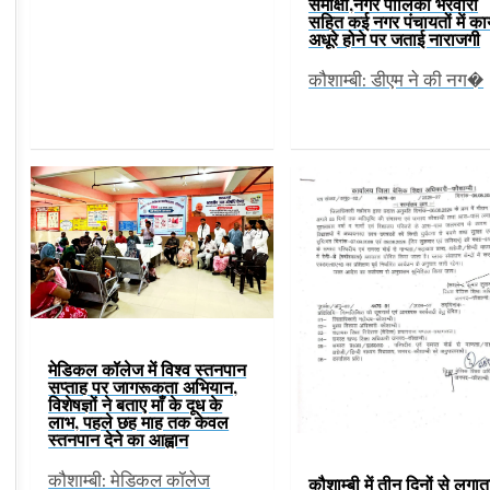
समीक्षा,नगर पालिका भरवारी
सहित कई नगर पंचायतों में कार
अधूरे होने पर जताई नाराजगी
कौशाम्बी: डीएम ने की नग�
मेडिकल कॉलेज में विश्व स्तनपान
सप्ताह पर जागरूकता अभियान,
विशेषज्ञों ने बताए माँ के दूध के
लाभ, पहले छह माह तक केवल
स्तनपान देने का आह्वान
कौशाम्बी: मेडिकल कॉलेज
कौशाम्बी में तीन दिनों से लगात