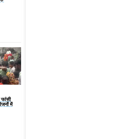
े फांसी
नों में