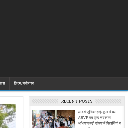
िक्षा
फ़िल्म/मनोरंजन
RECENT POSTS
आदर्श जूनियर हाईस्कूल में चला
ABVP का वृहद सदस्यता
अभियान,बड़ी संख्या में विद्यार्थियों ने