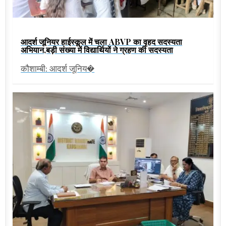
आदर्श जूनियर हाईस्कूल में चला ABVP का वृहद सदस्यता
अभियान,बड़ी संख्या में विद्यार्थियों ने ग्रहण की सदस्यता
कौशाम्बी: आदर्श जूनिय�