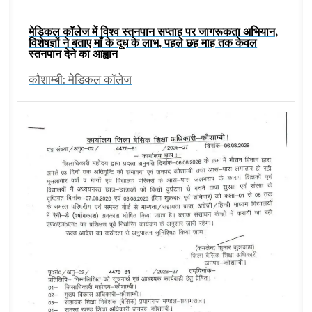
मेडिकल कॉलेज में विश्व स्तनपान सप्ताह पर जागरूकता अभियान,
विशेषज्ञों ने बताए माँ के दूध के लाभ, पहले छह माह तक केवल
स्तनपान देने का आह्वान
कौशाम्बी: मेडिकल कॉलेज