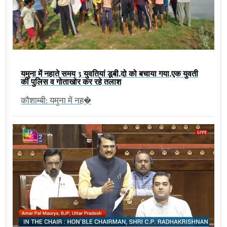
यमुना में नहाते समय 3 युवतियां डूबी,दो को बचाया गया,एक युवती
की पुलिस व गोताखोर कर रहे तलाश
कौशाम्बी: यमुना में नह�