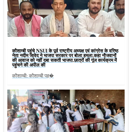
कौशाम्बी पहुंचे NSUI के पूर्व राष्ट्रीय अध्यक्ष एवं कांग्रेस के वरिष्ठ
नेता नदीम जावेद ने भाजपा सरकार पर बोला हमला,कहा नौजवानों
की आवाज को नहीं दबा सकती भाजपा,छात्रों की गूंज कार्यक्रम में
पहुंचने की अपील की
कौशाम्बी: कौशाम्बी पह�