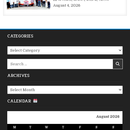
August 4, 2026
CATEGORIES
Categories
Search
for:
ARCHIVES
Archives
CALENDAR
August 2026
M
T
W
T
F
S
S