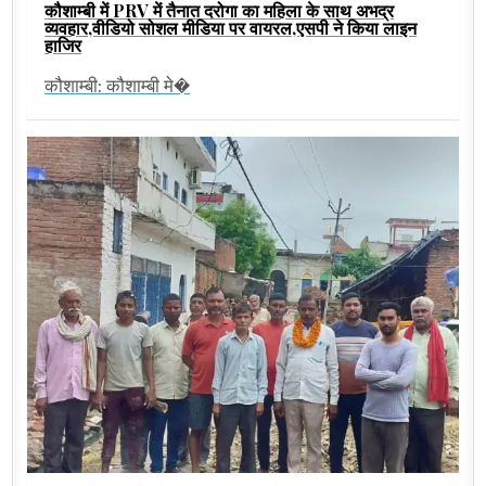
कौशाम्बी में PRV में तैनात दरोगा का महिला के साथ अभद्र
व्यवहार,वीडियो सोशल मीडिया पर वायरल,एसपी ने किया लाइन
हाजिर
कौशाम्बी: कौशाम्बी मे�