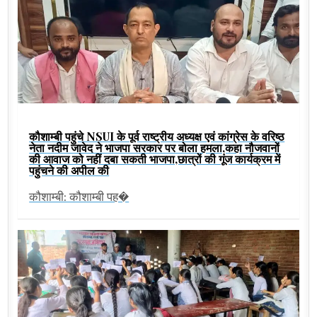
कौशाम्बी पहुंचे NSUI के पूर्व राष्ट्रीय अध्यक्ष एवं कांग्रेस के वरिष्ठ
नेता नदीम जावेद ने भाजपा सरकार पर बोला हमला,कहा नौजवानों
की आवाज को नहीं दबा सकती भाजपा,छात्रों की गूंज कार्यक्रम में
पहुंचने की अपील की
कौशाम्बी: कौशाम्बी पह�