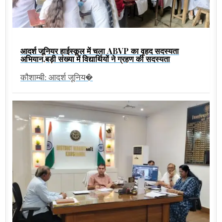
आदर्श जूनियर हाईस्कूल में चला ABVP का वृहद सदस्यता
अभियान,बड़ी संख्या में विद्यार्थियों ने ग्रहण की सदस्यता
कौशाम्बी: आदर्श जूनिय�