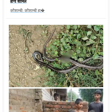
होगा शामिल
कौशाम्बी: कौशाम्बी हा�